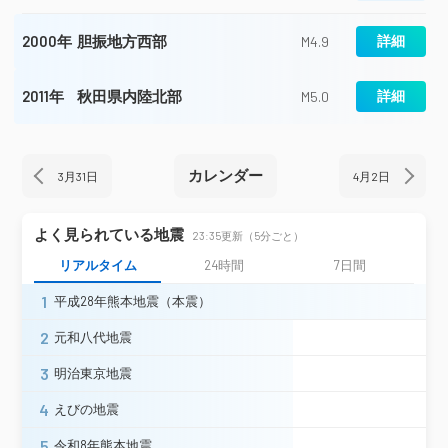
2000年
胆振地方西部
詳細
M4.9
2011年
秋田県内陸北部
詳細
M5.0
カレンダー
3月31日
4月2日
よく見られている地震
23:35更新（5分ごと）
リアルタイム
24時間
7日間
1
平成28年熊本地震（本震）
2
元和八代地震
3
明治東京地震
4
えびの地震
5
令和8年熊本地震