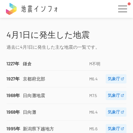
地震インフォ
4月1日に発生した地震
過去に4月1日に発生した主な地震の一覧です。
1227年
鎌倉
M不明
1927年
京都府北部
気象庁
M6.4
1968年
日向灘地震
気象庁
M7.5
1968年
日向灘
気象庁
M6.4
1995年
新潟県下越地方
気象庁
M5.6