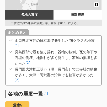
各地の震度
推計震度
山口県北方沖の地震の震度分布。官報（1898）による。
概要
山口県北方沖の日本海で発生したM6クラスの地震
[1]
見島西部で最も強く揺れ、器物の転倒、瓦の落下や
石垣の倒壊、地割れが多く発生し、家屋の損壊も多
[2]
かった
長門国大津郡正明市（現・長門市）では寺社の損傷
が多く、大津・阿武郡の沿岸でも被害が多かった
[2]
各地の震度一覧
[1]
震度5