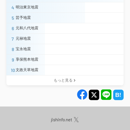
4
明治東京地震
5
芸予地震
6
元和八代地震
7
元禄地震
8
宝永地震
9
享保熊本地震
10
文政天草地震
もっと見る
𝕏
jishinfo.net