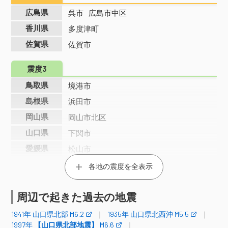
広島県
呉市
広島市中区
香川県
多度津町
佐賀県
佐賀市
震度3
鳥取県
境港市
島根県
浜田市
岡山県
岡山市北区
山口県
下関市
愛媛県
松山市
高知県
高知市
各地の震度を全表示
福岡県
福岡市
周辺で起きた過去の地震
長崎県
佐世保市
熊本県
熊本市中央区
1941年 山口県北部 M6.2
1935年 山口県北西沖 M5.5
1997年
【山口県北部地震】
M6.6
大分県
大分市