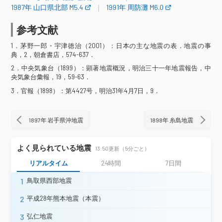
1987年 山口県北部 M5.4
1991年 周防灘 M6.0
震度2
参考文献
長崎県
対馬市
1．茅野一郎・宇津徳治（2001）：日本の主な地震の表．地震の事
典，2，朝倉書店，574-637．
震度1
2．中央気象台（1899）：顕著地震概況，明治三十一年地震報告，中
央気象台彙報，19，59-63．
福井県
福井市
3．官報（1898）：第4427号，明治31年4月7日，9．
岐阜県
岐阜市
長崎県
長崎市
1897年 岩手県沖地震
1898年 糸島地震
よく見られている地震
13:50更新（5分ごと）
リアルタイム
24時間
7日間
1
鳥取県西部地震
2
平成28年熊本地震（本震）
3
弘仁地震