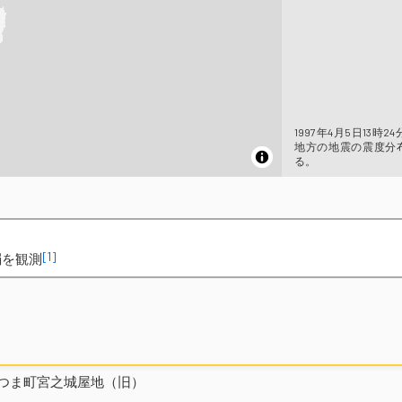
1997年4月5日13時2
地方の地震の震度分
る。
[1]
弱を観測
つま町宮之城屋地（旧）