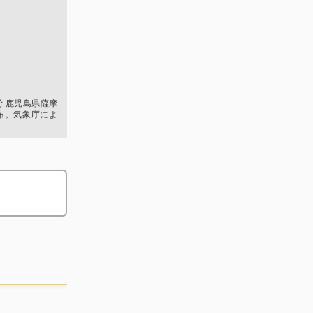
4分 鹿児島県薩摩
布。気象庁によ