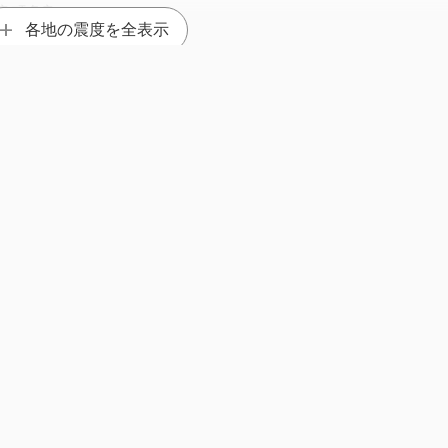
良町多良
各地の震度を全表示
）
諫早市東小路町（旧）
市泉町（旧）
多良木町多良木
天草市本町
佐伯市中村南（旧）
佐伯市蒲江蒲江浦
豊後大野市三重町
 M5.7
1997年
【鹿児島県北西部地震】
M6.6
市和知川原
日南市油津
串間市本城
県薩摩地方 M5.7
志布志市志布志町志布志
薩摩川内市下甑町青瀬
1997年 鹿児島県薩
𝕏
jishinfo.net