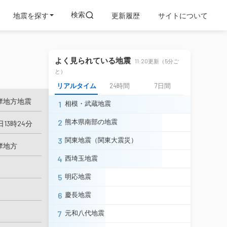
検索
地震を探す
更新履歴
サイトについて
よく見られている地震
11:20更新（5分ご
と）
リアルタイム
24時間
7日間
摩地方地震
1
相模・武蔵地震
2
熊本県南部の地震
日13時24分
3
関東地震（関東大震災）
摩地方
4
西埼玉地震
5
明応地震
6
慶長地震
7
元和八代地震