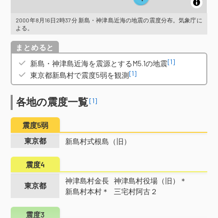
2000年8月16日2時37分 新島・神津島近海の地震の震度分布。気象庁に
よる。
概要
[1]
新島・神津島近海を震源とするM5.1の地震
[1]
東京都新島村で震度5弱を観測
各地の震度一覧
[1]
震度5弱
東京都
新島村式根島（旧）
震度4
神津島村金長
神津島村役場（旧）＊
東京都
新島村本村＊
三宅村阿古２
震度3