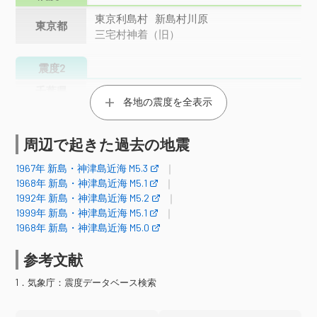
東京利島村
新島村川原
東京都
三宅村神着（旧）
震度2
千葉県
館山市長須賀（旧）
各地の震度を全表示
伊豆大島町差木地（旧）
東京都
三宅村坪田（旧）
御蔵島村
周辺で起きた過去の地震
震度1
1967年 新島・神津島近海 M5.3
1968年 新島・神津島近海 M5.1
館山市北条（旧）＊
鴨川市八色
1992年 新島・神津島近海 M5.2
富津市下飯野（旧）＊
千葉県
1999年 新島・神津島近海 M5.1
南房総市富浦町青木＊
1968年 新島・神津島近海 M5.0
南房総市谷向（旧）＊
伊豆大島町元町（旧）
参考文献
東京都
八丈町大賀郷（旧）
八丈町三根（旧）
1．気象庁：震度データベース検索
横浜中区山手町
横浜南区別所＊
神奈川県
横浜金沢区寺前＊
横須賀市光の丘