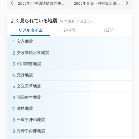
2000年 小笠原諸島西方沖地震
2000年 新島・神津島近海地震
下田市東本郷＊
河津町田中＊
南伊豆町下賀茂（旧）＊
西伊豆町仁科＊
西伊豆町宇久須（旧）＊
函南町仁田＊
よく見られている地震
16:25更新（5分ごと）
静岡県
伊豆の国市長岡（旧）＊
リアルタイム
24時間
7日間
伊豆の国市四日町＊
沼津市戸田（旧）＊
牧之原市相良＊
袋井市浅名＊
1
宝永地震
静岡菊川市赤土＊
2
安政豊後水道地震
3
昭和南海地震
4
元禄地震
5
文政天草地震
6
明治熊本地震
7
濃尾地震
8
三重県沖の地震
9
長野県西部地震