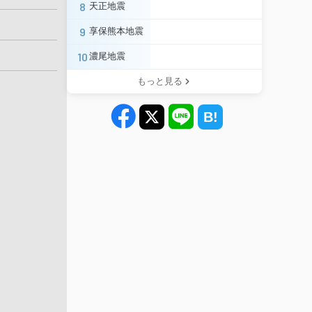
8
天正地震
9
享保熊本地震
10
濃尾地震
もっと見る