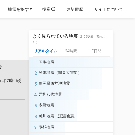
検索
地震を探す
更新履歴
サイトについて
よく見られている地震
2:55更新（5分ご
と）
リアルタイム
24時間
7日間
1
宝永地震
震
2
関東地震（関東大震災）
5日12時46分
3
福岡県西方沖地震
4
元和八代地震
5
糸島地震
6
姉川地震（江濃地震）
7
康和地震