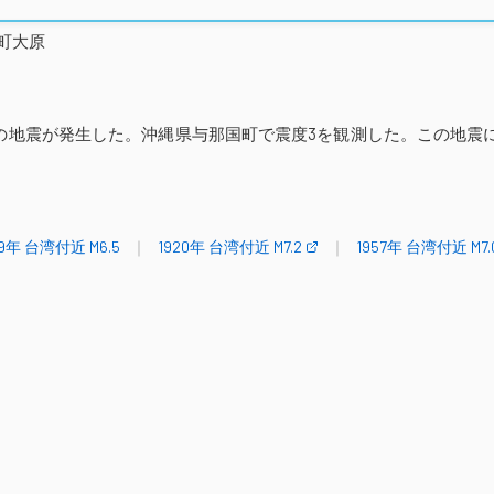
町大原
るM7の地震が発生した。沖縄県与那国町で震度3を観測した。この地震
9年 台湾付近 M6.5
1920年 台湾付近 M7.2
1957年 台湾付近 M7.
2002年 青森県