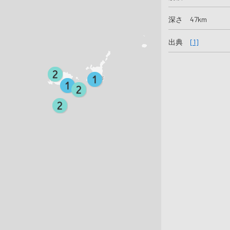
深さ 47km
出典
[1]