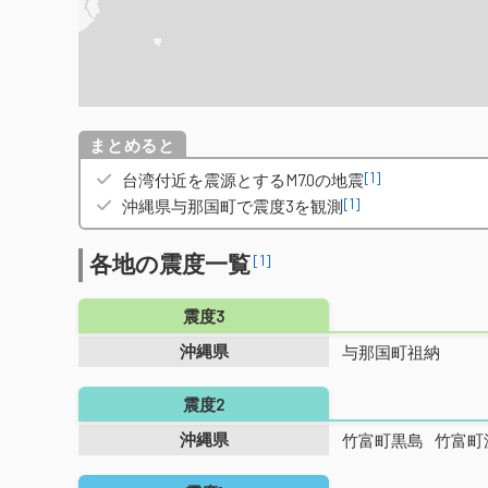
概要
[1]
台湾付近を震源とするM7.0の地震
[1]
沖縄県与那国町で震度3を観測
各地の震度一覧
[1]
震度3
沖縄県
与那国町祖納
震度2
沖縄県
竹富町黒島
竹富町