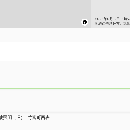
2002年5月15日12時
地震の震度分布。気象
波照間（旧）
竹富町西表