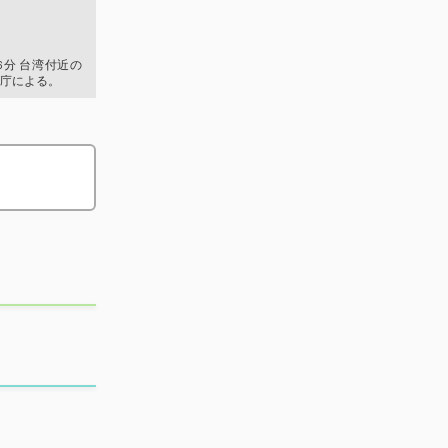
46分 台湾付近の
庁による。