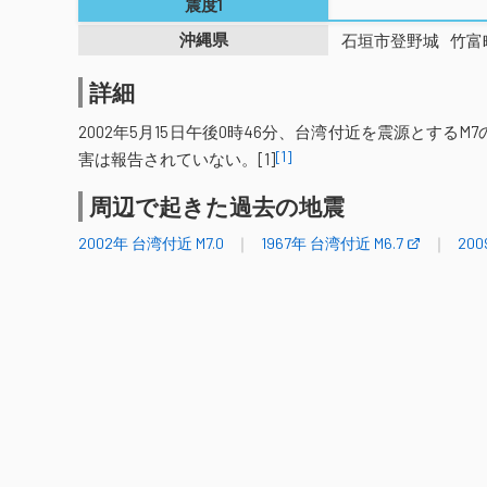
震度1
沖縄県
石垣市登野城
竹富
詳細
2002年5月15日午後0時46分、台湾付近を震源とす
[1]
害は報告されていない。[1]
周辺で起きた過去の地震
2002年 台湾付近 M7.0
1967年 台湾付近 M6.7
200
参考文献
1．
気象庁：震度データベース検索
2002年 台湾付近地震