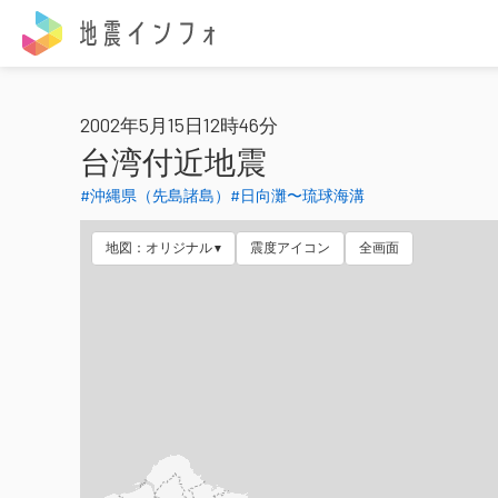
地震インフォ
2002年5月15日12時46分
台湾付近地震
#沖縄県（先島諸島）
#日向灘〜琉球海溝
地図：オリジナル
震度アイコン
全画面