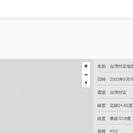
名前 台湾付近地
日時 2002年5月1
震源 台湾付近
緯度 北緯24.65度
経度 東経121.8度
規模 M7.0