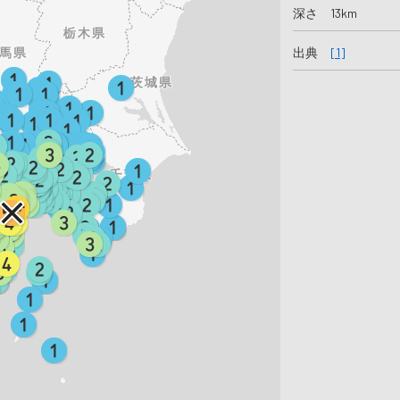
深さ 13km
出典
[1]