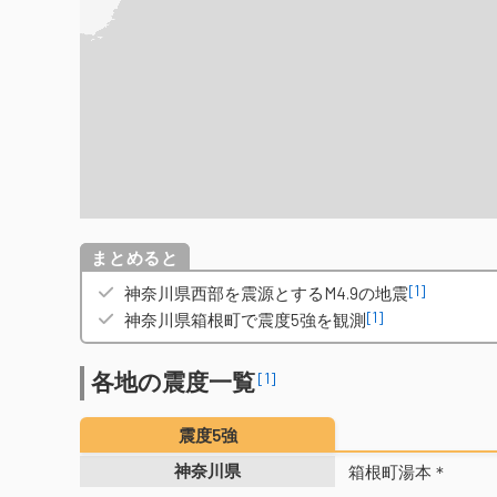
概要
[1]
神奈川県西部を震源とするM4.9の地震
[1]
神奈川県箱根町で震度5強を観測
各地の震度一覧
[1]
震度5強
神奈川県
箱根町湯本＊