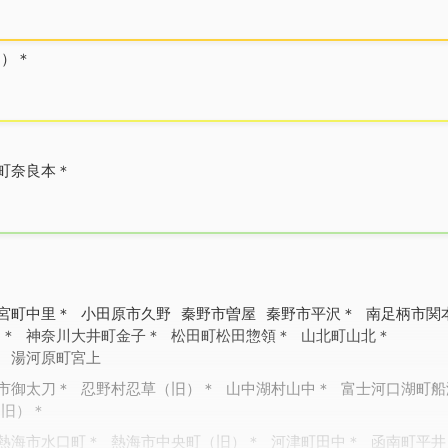
２）＊
町奈良本＊
）
宮町中里＊
小田原市久野
秦野市曽屋
秦野市平沢＊
南足柄市関
）＊
神奈川大井町金子＊
松田町松田惣領＊
山北町山北＊
＊
湯河原町宮上
市御太刀＊
忍野村忍草（旧）＊
山中湖村山中＊
富士河口湖町船
（旧）＊
熱海市水口町＊
熱海市中央町（旧）＊
河津町田中＊
函南町平井