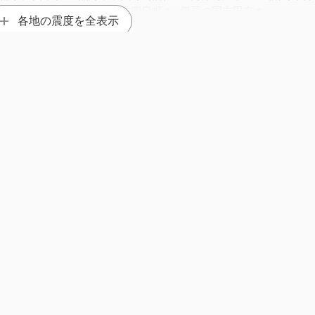
＊
伊豆市八幡＊
伊豆の国市四日町＊
伊豆の国市田京＊
各地の震度を全表示
旧）＊
三島市東本町
三島市大社町＊
長泉町中土狩＊
1930年 静岡県伊豆地方 M5.9
1989年 静岡県伊豆地方 M5.5
市北条（旧）＊
木更津市貝渕＊
木更津市役所＊
君津市久保（旧
）＊
鋸南町下佐久間＊
南房総市上堀
南房総市富浦町青木＊
）＊
南房総市千倉町瀬戸（旧）＊
町
東京国際空港（旧）
東京大田区本羽田＊
東京江戸川区中央
町田市忠生（旧）＊
町田市中町（旧）＊
小平市小川町＊
日野市
）
伊豆大島町元町（旧）
伊豆大島町岡田（旧）＊
2008年 石川県能
らい＊
横浜西区浜松町＊
横浜中区山手町
横浜中区山田町＊
横浜中区山吹町＊
横浜保土ケ谷区上菅田町＊
横浜磯子区磯子＊
＊
横浜金沢区白帆＊
横浜港北区日吉本町＊
横浜戸塚区戸塚町＊
東部＊
横浜旭区大池町＊
横浜緑区白山＊
横浜緑区十日市場町＊
＊
横浜瀬谷区三ツ境＊
横浜栄区小菅ケ谷＊
横浜泉区岡津町＊
𝕏
jishinfo.net
川崎川崎区宮前町＊
川崎川崎区中島（旧）＊
川崎川崎区千鳥町
＊
横須賀市光の丘
平塚市浅間町（旧）＊
鎌倉市由比ガ浜＊