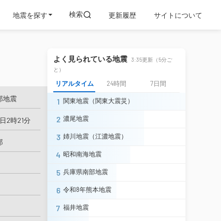
検索
地震を探す
更新履歴
サイトについて
よく見られている地震
3:35更新（5分ご
と）
リアルタイム
24時間
7日間
部地震
1
関東地震（関東大震災）
2
濃尾地震
1日2時21分
3
姉川地震（江濃地震）
部
4
昭和南海地震
5
兵庫県南部地震
6
令和8年熊本地震
7
福井地震