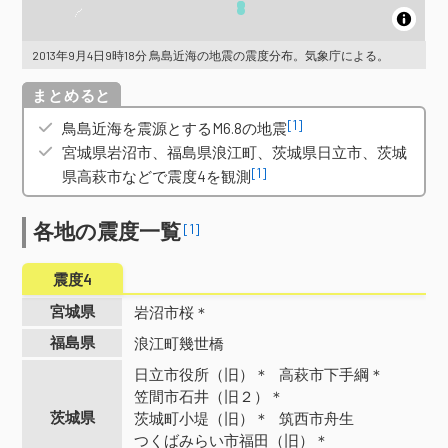
2013年9月4日9時18分 鳥島近海の地震の震度分布。気象庁による。
概要
[1]
鳥島近海を震源とするM6.8の地震
宮城県岩沼市、福島県浪江町、茨城県日立市、茨城
[1]
県高萩市などで震度4を観測
各地の震度一覧
[1]
震度4
宮城県
岩沼市桜＊
福島県
浪江町幾世橋
日立市役所（旧）＊
高萩市下手綱＊
笠間市石井（旧２）＊
茨城県
茨城町小堤（旧）＊
筑西市舟生
つくばみらい市福田（旧）＊