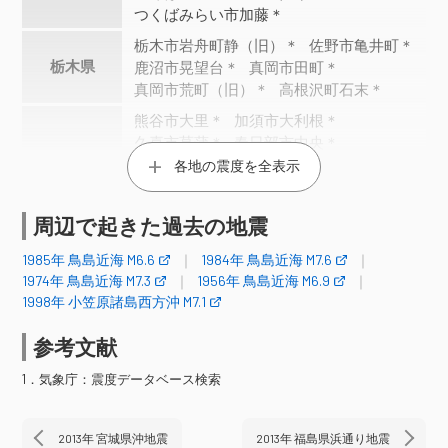
つくばみらい市加藤＊
栃木市岩舟町静（旧）＊
佐野市亀井町＊
栃木県
鹿沼市晃望台＊
真岡市田町＊
真岡市荒町（旧）＊
高根沢町石末＊
熊谷市大里＊
加須市大利根＊
久喜市菖蒲＊
春日部市中央＊
埼玉県
春日部市谷原新田＊
宮代町笠原＊
各地の震度を全表示
さいたま大宮区天沼町＊
さいたま緑区中尾＊
周辺で起きた過去の地震
千葉県
千葉中央区都町＊
1985年 鳥島近海 M6.6
1984年 鳥島近海 M7.6
神奈川県
二宮町中里＊
1974年 鳥島近海 M7.3
1956年 鳥島近海 M6.9
1998年 小笠原諸島西方沖 M7.1
震度3
参考文献
青森県
階上町道仏（旧２）＊
1．気象庁：震度データベース検索
岩手県
普代村銅屋＊
奥州市江刺＊
涌谷町新町裏
栗原市若柳（旧）＊
栗原市金成（旧）＊
登米市米山町＊
2013年 宮城県沖地震
2013年 福島県浜通り地震