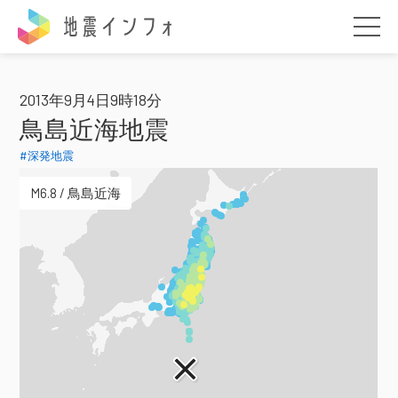
地震インフォ
2013年9月4日9時18分
鳥島近海地震
#深発地震
M6.8 / 鳥島近海