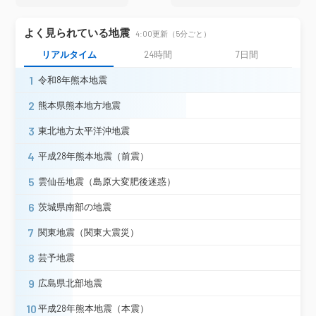
登米市南方町＊
登米市迫町＊
宮城美里町北浦＊
宮城美里町木間塚＊
よく見られている地震
4:00更新（5分ごと）
大崎市古川三日町
大崎市古川北町＊
大崎市松山＊
大崎市三本木＊
リアルタイム
24時間
7日間
宮城県
大崎市田尻（旧）＊
名取市増田＊
1
令和8年熊本地震
角田市角田＊
蔵王町円田＊
大河原町新南＊
宮城川崎町前川＊
2
熊本県熊本地方地震
丸森町鳥屋＊
亘理町下小路＊
3
山元町浅生原＊
石巻市大街道南＊
東北地方太平洋沖地震
石巻市桃生町＊
東松島市矢本（旧）＊
4
平成28年熊本地震（前震）
松島町高城
利府町利府＊
5
雲仙岳地震（島原大変肥後迷惑）
上山市河崎＊
中山町長崎＊
山形県
南陽市三間通＊
6
茨城県南部の地震
福島市松木町
福島市桜木町＊
7
関東地震（関東大震災）
福島市五老内町＊
郡山市朝日
郡山市開成＊
郡山市湖南町＊
8
芸予地震
白河市郭内
白河市新白河＊
9
白河市八幡小路（旧）＊
白河市東＊
広島県北部地震
白河市表郷＊
白河市大信＊
10
平成28年熊本地震（本震）
須賀川市八幡山＊
須賀川市岩瀬支所＊