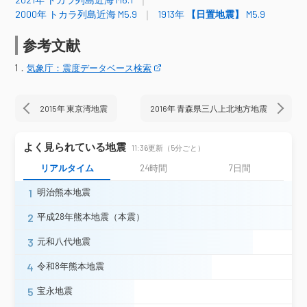
宇城市豊野町＊
熊本南区富合町＊
2000年 トカラ列島近海 M5.9
1913年
【日置地震】
M5.9
人吉市西間下町
多良木町上球磨消防署＊
熊本県
水俣市牧ノ内＊
水俣市陣内＊
参考文献
芦北町芦北
津奈木町小津奈木＊
上天草市大矢野町
天草市牛深町
1．
気象庁：震度データベース検索
天草市天草町＊
天草市五和町＊
宮崎県
日南市南郷町南町＊
えびの市加久藤＊
2015年 東京湾地震
2016年 青森県三八上北地方地震
鹿児島市下福元
鹿児島市本城＊
鹿児島市郡山＊
鹿児島市桜島藤野＊
よく見られている地震
11:36更新（5分ごと）
鹿児島市上谷口＊
枕崎市高見町
リアルタイム
24時間
7日間
阿久根市鶴見町＊
鹿児島出水市緑町＊
鹿児島出水市野田町（旧２）＊
1
明治熊本地震
鹿児島出水市高尾野町（旧２）＊
指宿市山川新生町
指宿市十町＊
2
平成28年熊本地震（本震）
指宿市開聞十町（旧２）＊
3
元和八代地震
長島町獅子島＊
長島町指江＊
長島町伊唐島＊
薩摩川内市中郷
4
令和8年熊本地震
薩摩川内市神田町＊
5
宝永地震
薩摩川内市祁答院町＊
薩摩川内市入来町＊
薩摩川内市東郷町＊