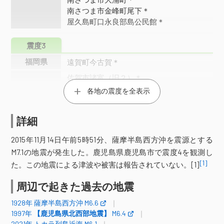
南さつま市金峰町尾下＊
屋久島町口永良部島公民館＊
震度3
福岡県
遠賀町今古賀＊
佐賀市諸富（旧２）＊
佐賀市川副（旧２）＊
佐賀市東与賀＊
各地の震度を全表示
佐賀県
佐賀市久保田（旧２）＊
上峰町坊所＊
白石町福田＊
白石町福富＊
詳細
小城市芦刈＊
神埼市千代田＊
平戸市岩の上町
平戸市鏡川町＊
2015年11月14日午前5時51分、薩摩半島西方沖を震源とする
平戸市生月町＊
松浦市志佐町＊
M7.1の地震が発生した。鹿児島県鹿児島市で震度4を観測し
東彼杵町蔵本＊
長崎市野母町＊
[1]
長崎県
た。この地震による津波や被害は報告されていない。[1]
長崎市神浦江川町＊
諫早市森山町＊
南島原市西有家町＊
南島原市布津町＊
周辺で起きた過去の地震
南島原市有家町＊
1928年 薩摩半島西方沖 M6.6
阿蘇市内牧＊
八代市平山新町
1997年
【鹿児島県北西部地震】
M6.4
八代市千丁町＊
宇城市小川町（旧２）＊
2021年 トカラ列島近海 M6.1