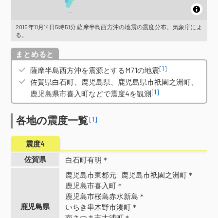
2015年11月14日5時51分 薩摩半島西方沖の地震の震度分布。気象庁によ
る。
概要
[1]
薩摩半島西方沖を震源とするM7.1の地震
佐賀県白石町、鹿児島県、鹿児島県市祇園之洲町、
[1]
鹿児島県市喜入町などで震度4を観測
各地の震度一覧
[1]
震度4
佐賀県
白石町有明＊
鹿児島市東郡元
鹿児島市祇園之洲町＊
鹿児島市喜入町＊
鹿児島市桜島赤水新島＊
鹿児島県
いちき串木野市湊町＊
南さつま市大浦町＊