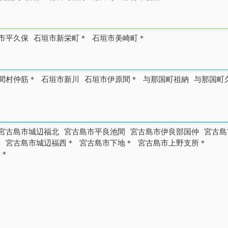
市平久保
石垣市新栄町＊
石垣市美崎町＊
間村仲筋＊
石垣市新川
石垣市伊原間＊
与那国町祖納
与那国町
宮古島市城辺福北
宮古島市平良池間
宮古島市伊良部国仲
宮古島
＊
宮古島市城辺福西＊
宮古島市下地＊
宮古島市上野支所＊
浜＊
2001年 与那国島近海 M7.3
2009年 石垣島近海 M6.7