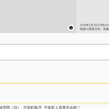
2018年3月1日22時4
地震の震度分布。気象
波照間（旧）
竹富町船浮
竹富町上原青年会館＊