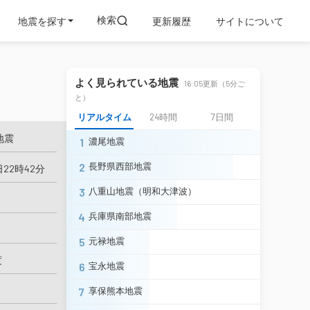
検索
地震を探す
更新履歴
サイトについて
よく見られている地震
16:05更新（5分ご
と）
リアルタイム
24時間
7日間
地震
1
濃尾地震
2
長野県西部地震
日22時42分
3
八重山地震（明和大津波）
4
兵庫県南部地震
5
元禄地震
度
6
宝永地震
7
享保熊本地震