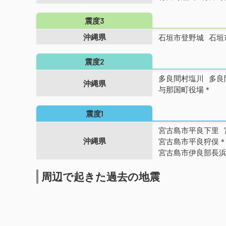
震度3
沖縄県
石垣市登野城
石垣
震度2
多良間村塩川
多良
沖縄県
与那国町役場＊
震度1
宮古島市平良下里
沖縄県
宮古島市平良狩俣
宮古島市伊良部長
周辺で起きた過去の地震
1992年 西表島付近 M5.0
1937年 西表島付近 M6.5
1926年 宮古島近海 M7.0