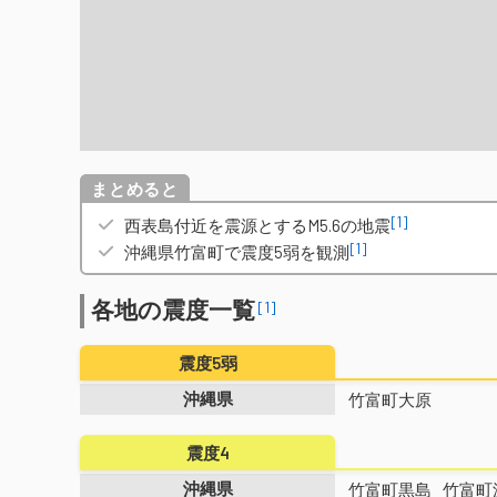
概要
[1]
西表島付近を震源とするM5.6の地震
[1]
沖縄県竹富町で震度5弱を観測
各地の震度一覧
[1]
震度5弱
沖縄県
竹富町大原
震度4
沖縄県
竹富町黒島
竹富町