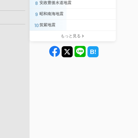
8
安政豊後水道地震
9
昭和南海地震
10
筑紫地震
もっと見る