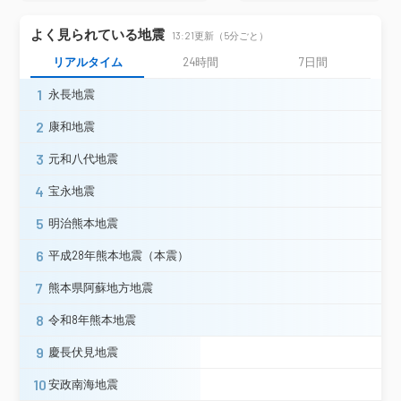
厚真町鹿沼
安平町早来北進＊
むかわ町松風＊
新冠町北星町＊
よく見られている地震
13:21更新（5分ごと）
様似町栄町＊
リアルタイム
24時間
7日間
青森市花園
青森市中央＊
青森市浪岡＊
五所川原市栄町
五所川原市太田
1
永長地震
五所川原市敷島町＊
2
康和地震
五所川原市金木町（旧２）＊
平内町小湊
平内町東田沢＊
蓬田村蓬田＊
3
元和八代地震
板柳町板柳（旧２）＊
鶴田町鶴田＊
4
つがる市木造（旧）＊
つがる市柏＊
宝永地震
つがる市車力町（旧２）＊
5
明治熊本地震
つがる市森田町＊
つがる市稲垣町＊
外ヶ浜町蟹田（旧）＊
中泊町中里＊
6
平成28年熊本地震（本震）
黒石市市ノ町＊
鰺ヶ沢町舞戸町小夜＊
青森県
7
熊本県阿蘇地方地震
藤崎町西豊田＊
藤崎町水木＊
田舎館村田舎館＊
平川市猿賀＊
8
令和8年熊本地震
八戸市島守
十和田市西二番町＊
横浜町林ノ脇＊
横浜町寺下＊
9
慶長伏見地震
東北町塔ノ沢山＊
六ヶ所村尾駮
10
安政南海地震
田子町田子＊
青森南部町沖田面＊