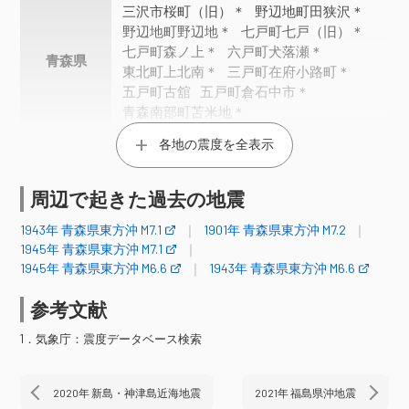
三沢市桜町（旧）＊
野辺地町田狭沢＊
野辺地町野辺地＊
七戸町七戸（旧）＊
七戸町森ノ上＊
六戸町犬落瀬＊
青森県
東北町上北南＊
三戸町在府小路町＊
五戸町古舘
五戸町倉石中市＊
青森南部町苫米地＊
階上町道仏（旧２）＊
各地の震度を全表示
おいらせ町中下田＊
おいらせ町上明堂＊
盛岡市渋民＊
二戸市浄法寺町＊
周辺で起きた過去の地震
岩手町五日市＊
八幡平市大更
岩手県
八幡平市田頭＊
八幡平市野駄＊
1943年 青森県東方沖 M7.1
1901年 青森県東方沖 M7.2
軽米町軽米＊
矢巾町南矢幅＊
1945年 青森県東方沖 M7.1
滝沢市鵜飼＊
1945年 青森県東方沖 M6.6
1943年 青森県東方沖 M6.6
震度3
参考文献
新篠津村第４７線＊
函館市大森町＊
1．気象庁：震度データベース検索
函館市新浜町＊
函館市日ノ浜町＊
渡島北斗市中央＊
知内町重内＊
北海道
2020年 新島・神津島近海地震
2021年 福島県沖地震
南幌町栄町＊
苫小牧市旭町＊