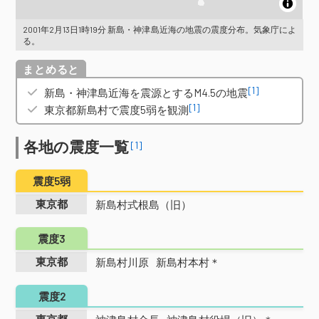
2001年2月13日1時19分 新島・神津島近海の地震の震度分布。気象庁によ
る。
概要
[1]
新島・神津島近海を震源とするM4.5の地震
[1]
東京都新島村で震度5弱を観測
各地の震度一覧
[1]
震度5弱
東京都
新島村式根島（旧）
震度3
東京都
新島村川原
新島村本村＊
震度2