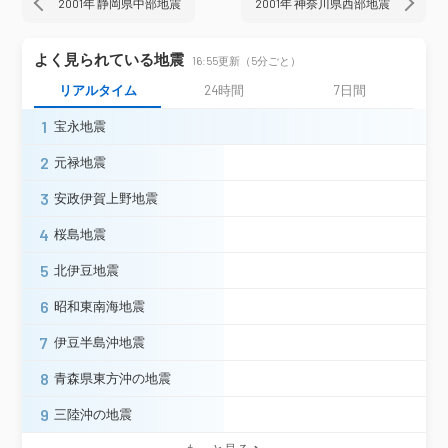
由利本荘市岩城内道川＊
西目町沼田＊
2001年 静岡県中部地震
2001年 神奈川県西部地震
横手市大雄（旧）＊
秋田美郷町六郷＊
秋田県
秋田美郷町飯詰＊
よく見られている地震
16:55更新（5分ごと）
大仙市大曲花園町（旧）＊
大仙市神宮寺（旧）＊
大仙市刈和野＊
リアルタイム
24時間
7日間
大仙市北長野＊
大仙市高梨（旧）＊
1
宝永地震
大仙市太田町太田＊
2
元禄地震
酒田市亀ヶ崎（旧）
酒田市飛鳥＊
山形県
山形中山町長崎（旧）＊
3
安政伊賀上野地震
震度3
4
桜島地震
北見市公園町
苫小牧市しらかば
5
北伊豆地震
新ひだか町静内ときわ町
6
昭和東南海地震
浦河町潮見（旧）
帯広市東４条
北海道
本別町北２丁目
広尾町並木通
7
伊豆半島沖地震
弟子屈町美里（旧）
釧路市幸町
厚岸町尾幌
別海町常盤
8
青森県東方沖の地震
青森市花園
青森市浪岡＊
9
三陸沖の地震
五所川原市栄町
平内町小湊