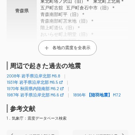
東北町塔ノ沢山（旧）＊
東北町上北南＊
五戸町古舘
五戸町倉石中市（旧）＊
青森県
青森南部町平（旧）＊
青森南部町苫米地（旧）＊
階上町道仏（旧）＊
おいらせ町上明堂（旧）＊
おいらせ町中下田＊
各地の震度を全表示
宮古市鍬ヶ崎
久慈市川崎町
山田町八幡町（旧）
岩手洋野町種市
大船渡市大船渡町
大船渡市猪川町
周辺で起きた過去の地震
岩手県
釜石市只越町
盛岡市山王町
2008年 岩手県沿岸北部 M6.8
二戸市福岡（旧）
花巻市大迫町
1931年 岩手県沿岸北部 M6.5
北上市柳原町
一関市大東町（旧）
1970年 秋田県内陸南部 M6.2
気仙沼市赤岩
栗原市栗駒
登米市中田町
1987年 岩手県沿岸北部 M6.6
1896年
【陸羽地震】
M7.2
宮城県
南三陸町志津川（旧）
仙台宮城野区五輪
石巻市泉町
参考文献
井川町北川尻（旧）＊
1．気象庁：震度データベース検索
三種町豊岡（旧）＊
秋田市雄和妙法（旧）＊