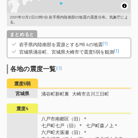
2001年12月2日22時1分 岩手県内陸南部の地震の震度分布。気象庁によ
る。
概要
[1]
岩手県内陸南部を震源とするM6.4の地震
[1]
宮城県涌谷町、宮城県大崎市で震度5弱を観測
各地の震度一覧
[1]
震度5弱
宮城県
涌谷町新町裏
大崎市古川三日町
震度4
八戸市南郷区（旧）＊
七戸町七戸（旧）＊
七戸町森ノ上＊
六戸町犬落瀬（旧）＊