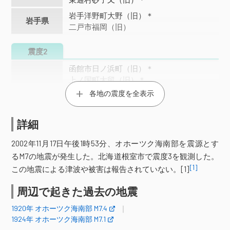
岩手洋野町大野（旧）＊
岩手県
二戸市福岡（旧）
震度2
函館市日ノ浜町（旧）＊
上ノ国町大留（旧）＊
せたな町北檜山区徳島（旧）＊
各地の震度を全表示
稚内市開運（旧）
厚真町京町（旧）＊
新冠町北星町（旧）＊
詳細
北海道
新ひだか町静内ときわ町
浦河町潮見（旧）
2002年11月17日午後1時53分、オホーツク海南部を震源とす
幕別町忠類錦町（旧）＊
るM7の地震が発生した。北海道根室市で震度3を観測した。
豊頃町茂岩本町（旧）＊
広尾町並木通
[1]
この地震による津波や被害は報告されていない。[1]
釧路市幸町
釧路町別保（旧）＊
根室市弥栄
周辺で起きた過去の地震
青森市花園
青森市浪岡＊
五所川原市金木町（旧）＊
蓬田村蓬田＊
1920年 オホーツク海南部 M7.4
1924年 オホーツク海南部 M7.1
つがる市木造（旧）＊
つがる市柏＊