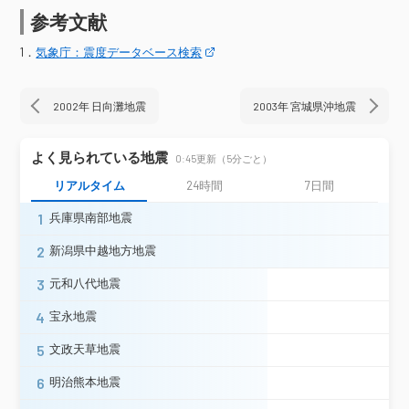
つがる市稲垣町（旧）＊
参考文献
つがる市車力町（旧）＊
外ヶ浜町蟹田（旧）＊
1．
気象庁：震度データベース検索
中泊町中里（旧）＊
黒石市市ノ町＊
藤崎町西豊田＊
藤崎町水木（旧）＊
田舎館村田舎館（旧）＊
平川市猿賀＊
2002年 日向灘地震
2003年 宮城県沖地震
八戸市湊町（旧）
十和田市西十二番町＊
青森県
三沢市桜町（旧）＊
七戸町七戸（旧）＊
よく見られている地震
0:45更新（5分ごと）
六戸町犬落瀬（旧）＊
横浜町寺下＊
東北町塔ノ沢山（旧）＊
六ヶ所村尾駮
リアルタイム
24時間
7日間
三戸町在府小路（旧）＊
五戸町古舘
1
兵庫県南部地震
五戸町倉石中市（旧）＊
青森南部町沖田面＊
2
新潟県中越地方地震
青森南部町苫米地（旧）＊
おいらせ町上明堂（旧）＊
むつ市金曲
3
元和八代地震
むつ市脇野沢（旧）＊
4
宝永地震
青森川内町川内（旧）＊
大間町大間（旧）＊
5
文政天草地震
久慈市川崎町
普代村銅屋（旧）＊
6
明治熊本地震
野田村野田＊
岩手洋野町種市