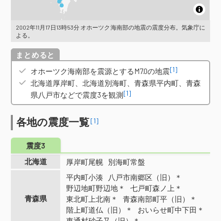
2002年11月17日13時53分 オホーツク海南部の地震の震度分布。気象庁に
よる。
概要
[1]
オホーツク海南部を震源とするM7.0の地震
北海道厚岸町、北海道別海町、青森県平内町、青森
[1]
県八戸市などで震度3を観測
各地の震度一覧
[1]
震度3
北海道
厚岸町尾幌
別海町常盤
平内町小湊
八戸市南郷区（旧）＊
野辺地町野辺地＊
七戸町森ノ上＊
青森県
東北町上北南＊
青森南部町平（旧）＊
階上町道仏（旧）＊
おいらせ町中下田＊
東通村砂子又（旧）＊