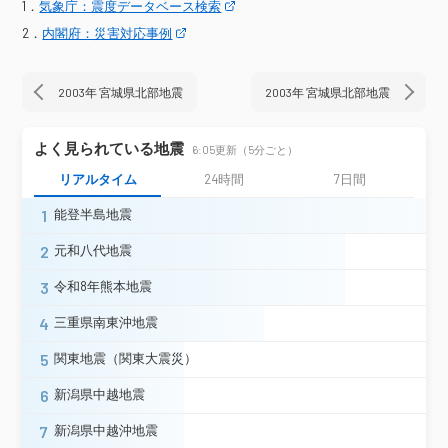
仙台宮城野区五輪
仙台若林区遠見塚＊
1．
気象庁：震度データベース検索
石巻市大瓜
多賀城市中央（旧）＊
2．
内閣府：災害対応事例
松島町松島
七ヶ浜町東宮浜（旧）＊
利府町利府＊
大衡村大衡（旧）＊
女川町女川浜（旧）＊
富谷市富谷＊
2003年 宮城県北部地震
2003年 宮城県北部地震
秋田県
大仙市刈和野＊
よく見られている地震
6:05更新（5分ごと）
新庄市東谷地田町
新庄市沖の町＊
山形県
最上町向町（旧）＊
村山市中央＊
リアルタイム
24時間
7日間
山形中山町長崎（旧）＊
1
能登半島地震
福島県
いわき市小名浜
新地町谷地小屋（旧）＊
2
元和八代地震
震度3
3
令和8年熊本地震
八戸市南郷区（旧）＊
七戸町森ノ上＊
4
三重県南東沖地震
六戸町犬落瀬（旧）＊
東北町上北南＊
五戸町古舘
青森南部町平（旧）＊
5
関東地震（関東大震災）
青森県
青森南部町苫米地（旧）＊
6
新潟県中越地震
階上町道仏（旧）＊
おいらせ町上明堂（旧）＊
7
新潟県中越沖地震
おいらせ町中下田＊