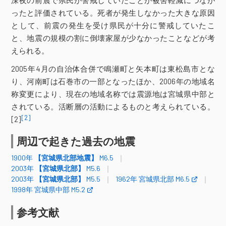
深夜の前震で県民が警戒していたことが被害軽減につなが
普代村銅屋（旧）＊
野田村野田＊
ったと評価されている。死者が発生しなかった大きな原因
陸前高田市高田町（旧）＊
大槌町新町＊
盛岡市山王町
二戸市福岡（旧）
として、前震の発生を受け県民が十分に警戒していたこ
矢巾町南矢幅（旧）＊
と、地震の規模の割に倒壊家屋が少なかったことなどが考
花巻市東和町（旧）＊
一関市舞川
えられる。
岩手県
一関市花泉町（旧）＊
2005年4月の自治体合併で鳴瀬町と矢本町は東松島市とな
一関市千厩町（旧）＊
一関市室根町（旧）＊
一関市藤沢町＊
り、河南町は石巻市の一部となったほか、2006年の地域名
平泉町平泉（旧）＊
奥州市前沢＊
称変更により、現在の地域名称では震源地は宮城県中部と
奥州市胆沢区（旧）＊
されている。活断層の活動によるものと考えられている。
奥州市衣川区（旧）＊
[2]
[2]
気仙沼市赤岩
宮城加美町小野田＊
周辺で起きた過去の地震
宮城加美町宮崎＊
色麻町四竈（旧）＊
栗原市栗駒
栗原市若柳（旧）＊
1900年
【宮城県北部地震】
M6.5
栗原市鶯沢＊
栗原市花山＊
2003年
【宮城県北部】
M5.6
登米市登米町＊
登米市津山町（旧）＊
2003年
【宮城県北部】
M5.5
1962年 宮城県北部 M6.5
南三陸町志津川（旧）
大崎市岩出山＊
1998年 宮城県中部 M5.2
名取市増田＊
大河原町新南（旧）＊
宮城県
宮城川崎町前川＊
亘理町下小路＊
参考文献
仙台青葉区大倉
仙台青葉区落合＊