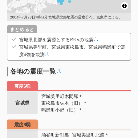
2003年7月26日7時13分 宮城県北部地震の震度分布。気象庁による。
概要
[1]
宮城県北部を震源とするM6.4の地震
宮城県美里町、宮城県東松島市、宮城県鳴瀬町で震
[1]
度6強を観測
各地の震度一覧
[1]
震度6強
宮城美里町木間塚＊
宮城県
東松島市矢本（旧）＊
鳴瀬町小野（旧）＊
震度6弱
涌谷町新町裏
宮城美里町北浦＊