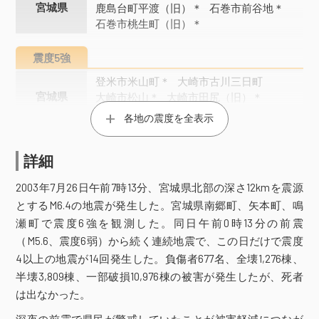
宮城県
鹿島台町平渡（旧）＊
石巻市前谷地＊
石巻市桃生町（旧）＊
震度5強
登米市米山町＊
大崎市古川三日町
宮城県
大崎市松山＊
大崎市田尻（旧）＊
石巻市泉町
各地の震度を全表示
震度5弱
詳細
栗原市高清水（旧）＊
栗原市一迫（旧）＊
栗原市瀬峰（旧）＊
2003年7月26日午前7時13分、宮城県北部の深さ12kmを震源
栗原市金成（旧）＊
とするM6.4の地震が発生した。宮城県南郷町、矢本町、鳴
宮城県
栗原市志波姫（旧）＊
登米市中田町
瀬町で震度6強を観測した。同日午前0時13分の前震
登米市迫町（旧）＊
大崎市三本木＊
（M5.6、震度6弱）から続く連続地震で、この日だけで震度
仙台泉区将監＊
石巻市相野谷＊
4以上の地震が14回発生した。負傷者677名、全壊1,276棟、
大郷町粕川＊
半壊3,809棟、一部破損10,976棟の被害が発生したが、死者
は出なかった。
震度4