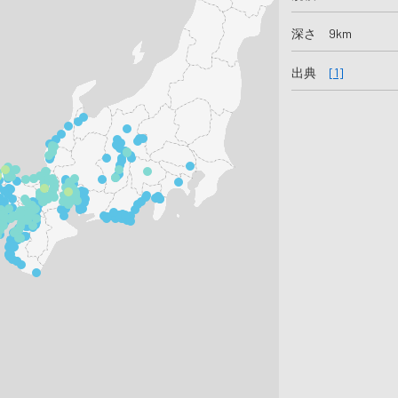
深さ 9km
出典
[1]