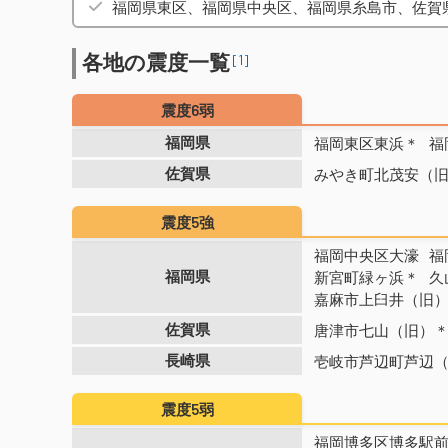
福岡県東区、福岡県中央区、福岡県糸島市、佐賀
各地の震度一覧
[1]
震度6弱
福岡県
福岡東区東浜＊
福
佐賀県
みやき町北茂安（
震度5強
福岡中央区大濠
福
福岡県
新宮町緑ヶ浜＊
久
嘉麻市上臼井（旧
佐賀県
唐津市七山（旧）
長崎県
壱岐市芦辺町芦辺
震度5弱
福岡博多区博多駅