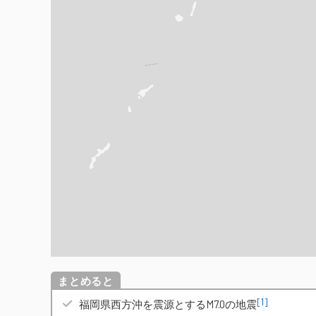
概要
[1]
福岡県西方沖を震源とするM7.0の地震