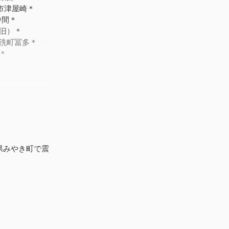
市津屋崎＊
中間＊
旧）＊
洗町冨多＊
＊
＊
旧）＊
＊
）＊
賀県みやき町で震
避難した。福岡
された。
下関市竹崎