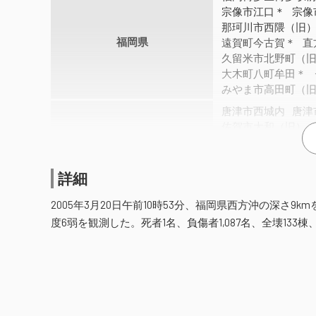
宗像市江口＊
宗像
那珂川市西隈（旧
福岡県
遠賀町今古賀＊
直
久留米市北野町（
大木町八町牟田＊
みやま市高田町（
唐津市西城内
唐津
佐賀市大和（旧）
佐賀市久保田（旧
佐賀県
江北町山口（旧）
小城市三日月（旧
詳細
吉野ヶ里町三田川
2005年3月20日午前10時53分、福岡県西方沖の深さ
長崎県
壱岐市石田町（旧
度6弱を観測した。死者1名、負傷者1,087名、全壊133棟
大分県
中津市三光（旧）
震源に近い福岡市西区の玄界島においては住家の全壊が
高速道路で橋梁の支承の一部に破損が発生した。九州及
震度4
島根県
浜田市三隅町三隅
ライフラインは停電約2,600戸、都市ガス供給停止88戸
萩市堀内
萩市江向
政府は玄界島に対し離島振興法による補助の特例を活用し