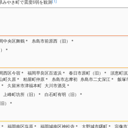
[1]
県みやき町で震度6弱を観測
岡中央区舞鶴＊
糸島市前原西（旧）＊
旧）＊
岡西区今宿＊
福岡早良区百道浜＊
春日市原町（旧）＊
須恵町須
山町久原＊
粕屋町仲原＊
糸島市志摩初
糸島市二丈深江＊
飯塚
）＊
久留米市津福本町
大川市酒見＊
＊
上峰町坊所（旧）＊
白石町有明（旧）＊
（旧）＊
前＊
福岡南区塩原＊
福岡城南区神松寺＊
大野城市曙町＊
宗像市