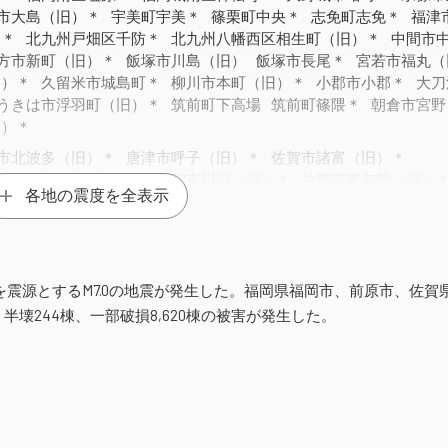
市大島（旧）＊
宇美町宇美＊
篠栗町中央＊
志免町志免＊
福津
）＊
北九州戸畑区千防＊
北九州八幡西区相生町（旧）＊
中間市
方市新町（旧）＊
飯塚市川島（旧）
飯塚市長尾＊
宮若市福丸（
旧）＊
久留米市城島町＊
柳川市本町（旧）＊
小郡市小郡＊
大刀
うきは市浮羽町（旧）＊
筑前町下高場
筑前町篠隈＊
朝倉市宮野
旧）＊
市北波多（旧）＊
唐津市呼子（旧）＊
佐賀市諸富（旧）＊
＊
佐賀市三瀬（旧）＊
佐賀市川副（旧）＊
佐賀市東与賀（旧）
各地の震度を全表示
）＊
鳥栖市宿町（旧）＊
多久市北多久町（旧）＊
武雄市北方（
＊
白石町福田（旧）＊
白石町福富（旧）＊
みやき町中原（旧）
）＊
小城市牛津（旧）＊
小城市芦刈（旧）＊
嬉野市下宿乙（旧
（旧）＊
神埼市神埼（旧）＊
神埼市千代田（旧）＊
9kmを震源とするM7.0の地震が発生した。福岡県福岡市、前原市、佐
）＊
、半壊244棟、一部破損8,620棟の被害が発生した。
＊
107棟にのぼり、大多数の島民が福岡市中央区の九電記念体育館に
び西日本のJRをはじめとする各線で点検のための運転中止が実施
（旧）＊
益田市常盤町（旧）＊
大田市仁摩町仁万（旧）＊
、断水849戸の被害が出た。
（旧）＊
萩市須佐（旧）＊
長門市新別名＊
阿武町奈古（旧）＊
[2]
て復旧事業を実施し、仮設住宅230戸を建設した。[2]