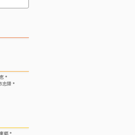
恵＊
市忠隈＊
東郷＊