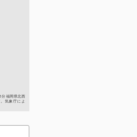
53分 福岡県北西
布。気象庁によ