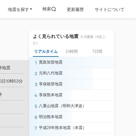
検索
地震を探す
更新履歴
サイトについて
よく見られている地震
5:15更新（5分ご
と）
リアルタイム
24時間
7日間
1
寛政加賀地震
沖地震
2
元和八代地震
0日10時53分
3
享保能登地震
沖
4
享保熊本地震
5
八重山地震（明和大津波）
6
明治熊本地震
7
平成28年熊本地震（本震）