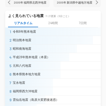
菊池市旭志（旧）＊
2005年 福岡県北西沖地震
2005年 新潟県中越地方地震
宇土市浦田町（旧）＊
西原村小森＊
嘉島町上島＊
益城町宮園（旧）＊
よく見られている地震
熊本美里町馬場（旧）＊
11:21更新（5分ごと）
熊本県
宇城市不知火町＊
氷川町島地＊
リアルタイム
24時間
7日間
氷川町宮原（旧）＊
熊本市京町（旧）
1
熊本南区城南町（旧）＊
令和8年熊本地震
熊本北区植木町＊
人吉市城本町
2
明治熊本地震
あさぎり町免田東＊
芦北町芦北（旧）
津奈木町小津奈木＊
3
昭和南海地震
上天草市姫戸町（旧）＊
4
平成28年熊本地震（本震）
天草市有明町（旧）＊
大分県
九重町後野上（旧）＊
5
元和八代地震
宮崎県
宮崎市高岡町内山（旧）＊
6
熊本県熊本地方地震
鹿児島県
さつま町神子＊
7
宝永地震
震度2
8
福岡県西方沖地震
山口県
防府市西浦＊
9
雲仙岳地震（島原大変肥後迷惑）