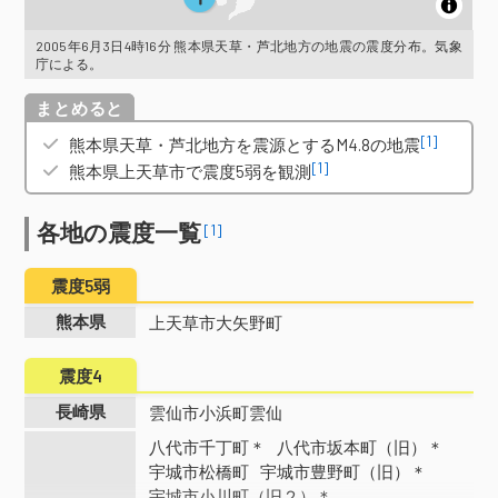
2005年6月3日4時16分 熊本県天草・芦北地方の地震の震度分布。気象
庁による。
概要
[1]
熊本県天草・芦北地方を震源とするM4.8の地震
[1]
熊本県上天草市で震度5弱を観測
各地の震度一覧
[1]
震度5弱
熊本県
上天草市大矢野町
震度4
長崎県
雲仙市小浜町雲仙
八代市千丁町＊
八代市坂本町（旧）＊
宇城市松橋町
宇城市豊野町（旧）＊
宇城市小川町（旧２）＊