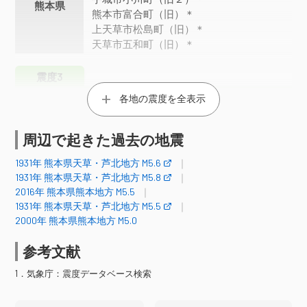
熊本県
熊本市富合町（旧）＊
上天草市松島町（旧）＊
天草市五和町（旧）＊
震度3
各地の震度を全表示
福岡県
柳川市大和町＊
諫早市多良見町＊
雲仙市小浜町北本町（旧）＊
周辺で起きた過去の地震
雲仙市南串山町（旧）＊
1931年 熊本県天草・芦北地方 M5.6
南島原市加津佐町（旧）＊
1931年 熊本県天草・芦北地方 M5.8
長崎県
南島原市南有馬町＊
南島原市北有馬町＊
2016年 熊本県熊本地方 M5.5
南島原市西有家町＊
1931年 熊本県天草・芦北地方 M5.5
南島原市有家町（旧）＊
2000年 熊本県熊本地方 M5.0
南島原市布津町＊
南島原市深江町（旧）＊
参考文献
南阿蘇村吉田＊
南阿蘇村河陽（旧）＊
1．気象庁：震度データベース検索
八代市平山新町
八代市鏡町＊
玉名市横島町＊
玉名市天水町（旧）＊