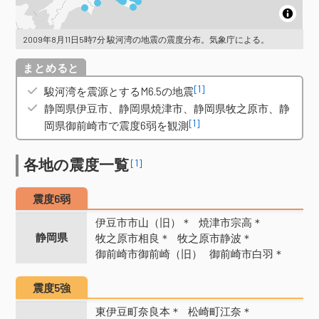
2009年8月11日5時7分 駿河湾の地震の震度分布。気象庁による。
概要
[1]
駿河湾を震源とするM6.5の地震
静岡県伊豆市、静岡県焼津市、静岡県牧之原市、静
[1]
岡県御前崎市で震度6弱を観測
各地の震度一覧
[1]
震度6弱
伊豆市市山（旧）＊
焼津市宗高＊
静岡県
牧之原市相良＊
牧之原市静波＊
御前崎市御前崎（旧）
御前崎市白羽＊
震度5強
東伊豆町奈良本＊
松崎町江奈＊