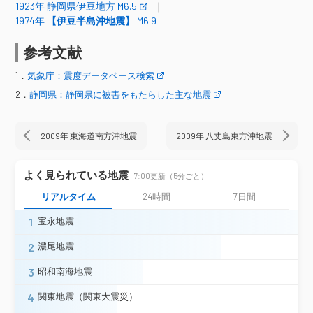
静岡葵区峰山
静岡葵区追手町県庁＊
1923年 静岡県伊豆地方 M6.5
静岡葵区追手町市役所＊
磐田市福田＊
1974年
【伊豆半島沖地震】
M6.9
掛川市西大渕＊
掛川市三俣＊
袋井市新屋
御前崎市池新田＊
参考文献
1．
気象庁：震度データベース検索
震度4
2．
静岡県：静岡県に被害をもたらした主な地震
千葉県
鋸南町下佐久間＊
東京千代田区大手町
2009年 東海道南方沖地震
2009年 八丈島東方沖地震
東京港区白金（旧）＊
東京都
町田市中町（旧）＊
国分寺市本多＊
神津島村役場（旧）＊
よく見られている地震
7:00更新（5分ごと）
新島村式根島（旧）
新島村本村＊
リアルタイム
24時間
7日間
横浜神奈川区神大寺＊
1
宝永地震
横浜神奈川区白幡上町＊
横浜中区山手町
横浜中区山下町＊
横浜南区別所＊
2
濃尾地震
横浜保土ケ谷区上菅田町＊
3
昭和南海地震
横浜港北区日吉本町＊
横浜泉区岡津町＊
川崎中原区小杉町＊
川崎宮前区宮前平＊
4
関東地震（関東大震災）
海老名市大谷＊
寒川町宮山＊