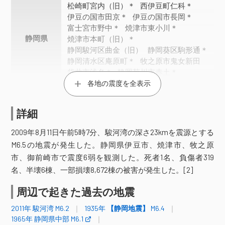
松崎町宮内（旧）＊
西伊豆町仁科＊
伊豆の国市田京＊
伊豆の国市長岡＊
富士宮市野中＊
焼津市東小川＊
静岡県
焼津市本町（旧）＊
静岡駿河区曲金（旧）
静岡葵区駒形通＊
静岡清水区庵原町＊
牧之原市鬼女新田
袋井市浅名＊
静岡菊川市赤土＊
静岡菊川市堀之内＊
各地の震度を全表示
震度5弱
詳細
長野県
泰阜村役場（旧）＊
2009年8月11日午前5時7分、駿河湾の深さ23kmを震源とする
下田市中＊
下田市東本郷＊
M6.5の地震が発生した。静岡県伊豆市、焼津市、牧之原
東伊豆町稲取＊
河津町田中＊
市、御前崎市で震度6弱を観測した。死者1名、負傷者319
南伊豆町入間＊
南伊豆町下賀茂（旧）＊
名、半壊6棟、一部損壊8,672棟の被害が発生した。[2]
函南町平井＊
伊豆の国市四日町＊
沼津市戸田（旧）＊
長泉町中土狩＊
周辺で起きた過去の地震
島田市中央町
島田市川根町家山
静岡県
島田市金谷代官町（旧）＊
2011年 駿河湾 M6.2
1935年
【静岡地震】
M6.4
藤枝市岡部町岡部＊
吉田町住吉＊
1965年 静岡県中部 M6.1