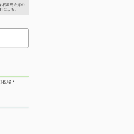
0分 石垣島近海の
庁による。
町役場＊