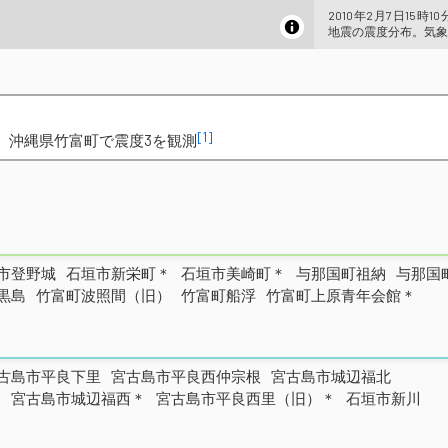
2010年2月7日15時1
地震の震度分布。気象
[1]
、沖縄県竹富町で震度3を観測
市登野城
石垣市新栄町＊
石垣市美崎町＊
与那国町祖納
与那国
黒島
竹富町波照間（旧）
竹富町船浮
竹富町上原青年会館＊
古島市平良下里
宮古島市平良西仲宗根
宮古島市城辺福北
＊
宮古島市城辺福西＊
宮古島市平良西里（旧）＊
石垣市新川