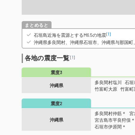
概要
[1]
石垣島近海を震源とするM6.5の地震
沖縄県多良間村、沖縄県石垣市、沖縄県与那国町
各地の震度一覧
[1]
震度3
多良間村塩川
石垣
沖縄県
竹富町大原
竹富町
震度2
多良間村仲筋＊
宮
沖縄県
宮古島市平良狩俣
石垣市伊原間＊