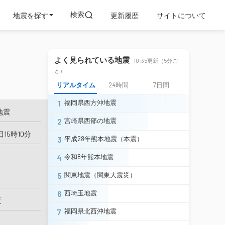
検索
地震を探す
更新履歴
サイトについて
よく見られている地震
10:35更新（5分ご
と）
リアルタイム
24時間
7日間
1
福岡県西方沖地震
地震
2
宮崎県西部の地震
日15時10分
3
平成28年熊本地震（本震）
4
令和8年熊本地震
5
関東地震（関東大震災）
6
西埼玉地震
度
7
福岡県北西沖地震