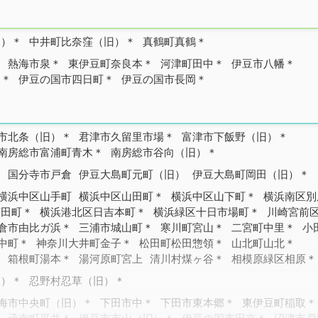
２）＊
中井町比奈窪（旧）＊
真鶴町真鶴＊
）
熱海市泉＊
東伊豆町奈良本＊
河津町田中＊
伊豆市八幡＊
）＊
伊豆の国市四日町＊
伊豆の国市長岡＊
市北条（旧）＊
君津市久留里市場＊
富津市下飯野（旧）＊
南房総市富浦町青木＊
南房総市谷向（旧）＊
＊
国分寺市戸倉
伊豆大島町元町（旧）
伊豆大島町岡田（旧）＊
横浜中区山手町
横浜中区山田町＊
横浜中区山下町＊
横浜南区別
菅田町＊
横浜港北区日吉本町＊
横浜緑区十日市場町＊
川崎宮前
倉市由比ガ浜＊
三浦市城山町＊
寒川町宮山＊
二宮町中里＊
小
中町＊
神奈川大井町金子＊
松田町松田惣領＊
山北町山北＊
＊
箱根町湯本＊
湯河原町宮上
清川村煤ヶ谷＊
相模原緑区相原＊
旧）＊
忍野村忍草（旧）＊
海市中央町（旧）＊
下田市中＊
下田市東本郷＊
東伊豆町稲取＊
＊
函南町平井＊
伊豆市市山（旧）＊
伊豆の国市田京＊
沼津市戸