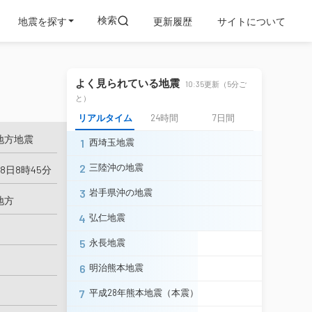
検索
地震を探す
更新履歴
サイトについて
よく見られている地震
10:35更新（5分ご
と）
リアルタイム
24時間
7日間
地方地震
1
西埼玉地震
2
三陸沖の地震
18日8時45分
3
岩手県沖の地震
地方
4
弘仁地震
5
永長地震
6
明治熊本地震
7
平成28年熊本地震（本震）