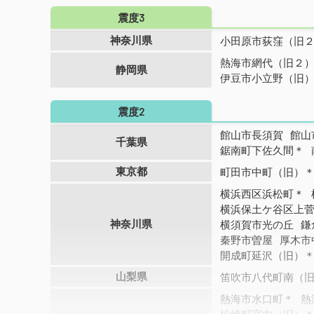
震度3
神奈川県
小田原市荻窪（旧
熱海市網代（旧２
静岡県
伊豆市小立野（旧
震度2
館山市長須賀
館山
千葉県
鋸南町下佐久間＊
東京都
町田市中町（旧）
横浜西区浜松町＊
横浜保土ケ谷区上
神奈川県
横須賀市光の丘
鎌
秦野市曽屋
厚木市
開成町延沢（旧）
山梨県
笛吹市八代町南（
熱海市水口町＊
熱
松崎町宮内（旧）