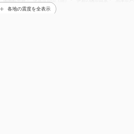
市大社町＊
富士宮市野中＊
裾野市佐野＊
静岡清水町堂庭（旧）
各地の震度を全表示
之原市相良＊
5.5
1930年 静岡県伊豆地方 M5.8
1930年 静岡県伊豆地方 M
美里町木部＊
所沢市北有楽町＊
春日部市谷原新田＊
越谷市越ヶ
三芳町藤久保＊
さいたま大宮区天沼町＊
さいたま浦和区高砂
津市太田
木更津市役所＊
鴨川市八色
鴨川市横渚＊
君津市久保
南房総市上堀
南房総市久枝（旧）＊
南房総市白浜町白浜＊
南房
町
東京千代田区九段南＊
東京新宿区上落合＊
東京新宿区歌舞伎
＊
東京文京区スポーツセンタ＊
東京文京区本郷＊
東京品川区北
）
東京大田区大森東＊
東京大田区多摩川（旧）＊
東京大田区本
2010年 石垣
茶屋＊
東京渋谷区宇田川町（旧）＊
東京中野区中野＊
東京中野
＊
東京北区西ヶ原＊
東京北区赤羽南（旧）＊
東京荒川区東尾久
（旧）＊
東京板橋区板橋＊
東京板橋区相生町＊
東京練馬区光が
＊
八王子市堀之内＊
八王子市石川町＊
武蔵野市吉祥寺東町（旧
）＊
町田市忠生（旧）＊
町田市役所＊
小平市小川町＊
日野市神
𝕏
jishinfo.net
江市和泉本町（旧）＊
東大和市中央＊
清瀬市中里（旧）＊
）＊
伊豆大島町差木地
伊豆大島町波浮港＊
東京利島村
新島村式