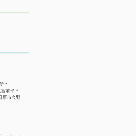
所＊
区宮前平＊
田原市久野
田（旧）＊