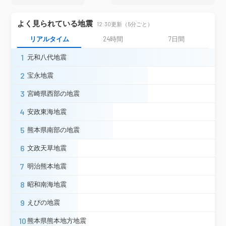
栗原市若柳（旧）＊
栗原市高清水（旧）＊
よく見られている地震
12:30更新（5分ごと）
栗原市瀬峰（旧）＊
リアルタイム
24時間
7日間
栗原市志波姫（旧）＊
栗原市一迫（旧３）＊
登米市中田町
1
元和八代地震
登米市豊里町＊
登米市登米町＊
2
宝永地震
登米市米山町＊
登米市南方町＊
登米市迫町＊
南三陸町志津川（旧）
3
宮崎県西部の地震
南三陸町歌津（旧）＊
宮城美里町北浦＊
宮城美里町木間塚＊
大崎市古川三日町
4
安政東海地震
宮城県
大崎市鳴子（旧）＊
大崎市古川北町＊
5
熊本県南部の地震
大崎市松山＊
大崎市鹿島台＊
大崎市田尻（旧）＊
仙台空港
6
文政天草地震
名取市増田＊
角田市角田＊
岩沼市桜＊
7
蔵王町円田＊
大河原町新南＊
明治熊本地震
宮城川崎町前川＊
亘理町下小路＊
8
昭和南海地震
山元町浅生原（旧）＊
仙台宮城野区五輪
仙台宮城野区苦竹＊
石巻市門脇＊
9
えびの地震
石巻市北上町（旧）＊
石巻市相野谷＊
10
熊本県熊本地方地震
石巻市前谷地＊
塩竈市旭町＊