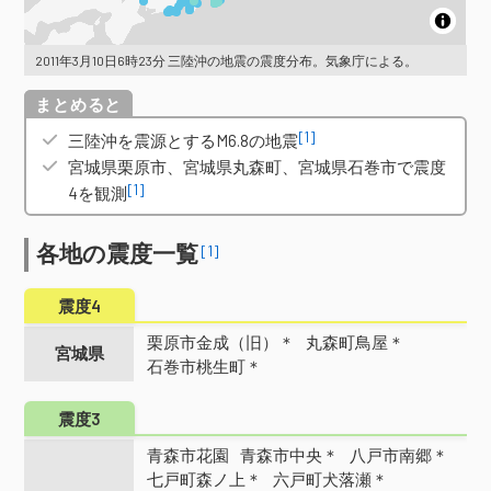
2011年3月10日6時23分 三陸沖の地震の震度分布。気象庁による。
概要
[1]
三陸沖を震源とするM6.8の地震
宮城県栗原市、宮城県丸森町、宮城県石巻市で震度
[1]
4を観測
各地の震度一覧
[1]
震度4
栗原市金成（旧）＊
丸森町鳥屋＊
宮城県
石巻市桃生町＊
震度3
青森市花園
青森市中央＊
八戸市南郷＊
七戸町森ノ上＊
六戸町犬落瀬＊