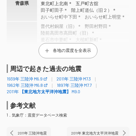
青森県
東北町上北南＊
五戸町古舘
田子町田子＊
階上町道仏（旧２）＊
おいらせ町中下田＊
おいらせ町上明堂＊
普代村銅屋（旧）＊
野田村野田＊
陸前高田市高田町（旧）＊
釜石市中妻町＊
大槌町新町＊
盛岡市山王町
盛岡市薮川＊
各地の震度を全表示
盛岡市渋民＊
二戸市福岡
二戸市石切所（旧）＊
二戸市浄法寺町＊
八幡平市田頭＊
矢巾町南矢幅（旧）＊
周辺で起きた過去の地震
岩手県
紫波町日詰＊
滝沢市鵜飼＊
1939年 三陸沖 M6.9
2011年 三陸沖 M7.3
花巻市石鳥谷町＊
花巻市材木町（旧）＊
1962年 三陸沖 M6.8
1897年 三陸沖 M7.7
北上市柳原町
北上市相去町＊
2011年
【東北地方太平洋沖地震】
M9.0
遠野市松崎町＊
一関市花泉町（旧）＊
金ケ崎町西根＊
平泉町平泉（旧）＊
参考文献
奥州市江刺＊
奥州市前沢＊
奥州市胆沢区（旧）＊
1．気象庁：震度データベース検索
奥州市衣川区（旧３）＊
宮城加美町中新田＊
色麻町四竈＊
2011年 三陸沖地震
2011年 東北地方太平洋沖地震
涌谷町新町裏
栗原市栗駒