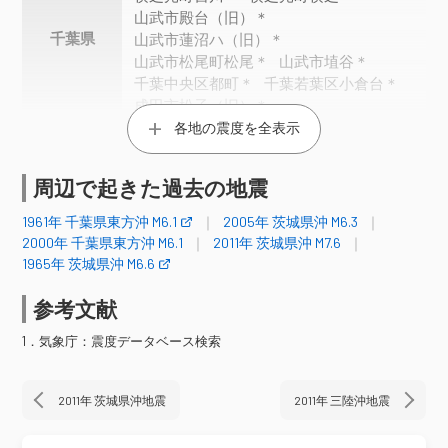
山武市殿台（旧）＊
千葉県
山武市蓮沼ハ（旧）＊
山武市松尾町松尾＊
山武市埴谷＊
千葉中央区都町＊
千葉若葉区小倉台＊
成田市松子（旧）＊
千葉佐倉市海隣寺町（旧）＊
各地の震度を全表示
八街市八街（旧）＊
印西市笠神＊
いすみ市岬町長者（旧）＊
周辺で起きた過去の地震
震度3
1961年 千葉県東方沖 M6.1
2005年 茨城県沖 M6.3
2000年 千葉県東方沖 M6.1
2011年 茨城県沖 M7.6
白河市八幡小路（旧）＊
白河市東＊
1965年 茨城県沖 M6.6
須賀川市長沼支所＊
二本松市油井＊
西郷村熊倉＊
泉崎村泉崎（旧）＊
参考文献
福島県
矢吹町一本木＊
棚倉町棚倉中居野
平田村永田（旧）＊
古殿町松川新桑原＊
1．気象庁：震度データベース検索
本宮市本宮＊
いわき市小名浜
猪苗代町千代田＊
湯川村笈川＊
2011年 茨城県沖地震
2011年 三陸沖地震
日立市助川小学校＊
日立市十王町友部（旧）＊