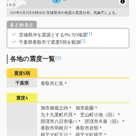
2011年3月11日15時18分 茨城県沖の地震の震度分布。気象庁による。
概要
[1]
茨城県沖を震源とするM4.7の地震
[1]
千葉県香取市で震度5弱を観測
各地の震度一覧
[1]
震度5弱
千葉県
香取市仁良＊
震度4
旭市南堀之内＊
旭市萩園＊
九十九里町片貝＊
芝山町小池（旧）＊
匝瑳市八日市場ハ＊
匝瑳市今泉（旧）＊
香取市羽根川＊
香取市岩部＊
横芝光町宮川＊
横芝光町横芝＊