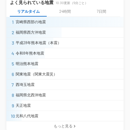
よく見られている地震
ひたちなか市東石川＊
10:30更新（5分ごと）
東海村東海（旧）＊
常陸大宮市北町＊
リアルタイム
24時間
7日間
城里町石塚（旧）＊
1
宮崎県西部の地震
城里町阿波山（旧）＊
取手市井野＊
阿見町中央（旧）＊
稲敷市江戸崎甲＊
茨城県
2
福岡県西方沖地震
稲敷市須賀津（旧）＊
稲敷市結佐（旧）＊
3
平成28年熊本地震（本震）
かすみがうら市大和田＊
神栖市溝口＊
4
令和8年熊本地震
神栖市波崎（旧）＊
行方市麻生（旧）＊
桜川市岩瀬（旧）＊
桜川市真壁（旧）＊
5
明治熊本地震
桜川市羽田（旧）＊
鉾田市当間＊
つくばみらい市福田（旧）＊
6
関東地震（関東大震災）
川口市中青木分室＊
川口市三ツ和＊
7
西埼玉地震
埼玉県
春日部市中央＊
富士見市鶴馬＊
8
福岡県北西沖地震
さいたま浦和区常盤＊
銚子市川口町
茂原市道表＊
9
天正地震
東金市東新宿
東金市東岩崎（旧）＊
10
元和八代地震
旭市ニ（旧）＊
旭市高生＊
神崎町神崎本宿＊
東庄町笹川＊
もっと見る
睦沢町下之郷＊
長生村本郷＊