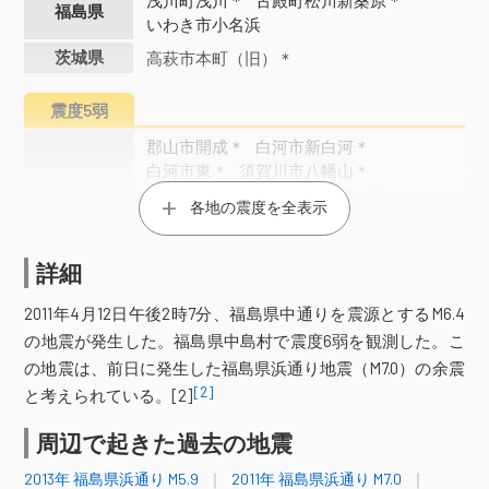
浅川町浅川＊
古殿町松川新桑原＊
福島県
いわき市小名浜
茨城県
高萩市本町（旧）＊
震度5弱
郡山市開成＊
白河市新白河＊
白河市東＊
須賀川市八幡山＊
天栄村下松本＊
中島村滑津（旧）＊
福島県
各地の震度を全表示
石川町下泉＊
平田村永田（旧）＊
田村市都路町＊
いわき市平四ツ波＊
楢葉町北田＊
詳細
日立市助川小学校＊
日立市役所（旧）＊
2011年4月12日午後2時7分、福島県中通りを震源とするM6.4
日立市十王町友部（旧）＊
の地震が発生した。福島県中島村で震度6弱を観測した。こ
茨城県
高萩市安良川＊
ひたちなか市南神敷台＊
の地震は、前日に発生した福島県浜通り地震（M7.0）の余震
那珂市福田＊
小美玉市上玉里（旧）＊
[2]
と考えられている。[2]
鉾田市当間＊
周辺で起きた過去の地震
震度4
2013年 福島県浜通り M5.9
2011年 福島県浜通り M7.0
宮城美里町木間塚＊
角田市角田＊