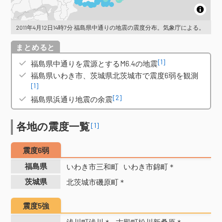
2011年4月12日14時7分 福島県中通りの地震の震度分布。気象庁による。
概要
[1]
福島県中通りを震源とするM6.4の地震
福島県いわき市、茨城県北茨城市で震度6弱を観測
[1]
[2]
福島県浜通り地震の余震
各地の震度一覧
[1]
震度6弱
福島県
いわき市三和町
いわき市錦町＊
茨城県
北茨城市磯原町＊
震度5強