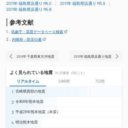
2011年 福島県浜通り M6.0
2011年 福島県浜通り M5.9
岩沼市桜＊
蔵王町円田＊
宮城県
2011年 福島県浜通り M5.8
大河原町新南＊
宮城川崎町前川＊
丸森町鳥屋＊
石巻市門脇＊
参考文献
上山市河崎＊
山辺町緑ヶ丘＊
山形県
1．
気象庁：震度データベース検索
中山町長崎＊
白鷹町荒砥（旧）＊
2．
内閣府：防災白書
郡山市朝日
郡山市湖南町＊
白河市郭内
白河市八幡小路（旧）＊
白河市表郷＊
須賀川市長沼支所＊
二本松市金色＊
2011年 千葉県東方沖地震
2011年 福島県浜通り地震
二本松市油井＊
桑折町東大隅＊
国見町藤田（旧３）＊
よく見られている地震
川俣町五百田（旧）＊
大玉村曲藤
10:25更新（5分ごと）
大玉村玉井（旧）＊
鏡石町不時沼＊
リアルタイム
24時間
7日間
西郷村熊倉＊
泉崎村泉崎（旧）＊
1
宮崎県西部の地震
矢吹町一本木＊
棚倉町棚倉中居野
棚倉町棚倉舘ヶ丘＊
2
令和8年熊本地震
矢祭町東舘下上野内＊
矢祭町東舘＊
塙町塙＊
鮫川村赤坂中野＊
3
平成28年熊本地震（本震）
福島県
玉川村小高＊
小野町中通＊
4
明治熊本地震
小野町小野新町＊
田村市船引町（旧）