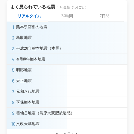
大分市舞鶴町＊
臼杵市臼杵＊
よく見られている地震
1:45更新（5分ごと）
津久見市宮本町＊
佐伯市春日町＊
リアルタイム
24時間
7日間
佐伯市上浦＊
佐伯市弥生＊
大分県
佐伯市米水津＊
佐伯市役所＊
1
熊本県南部の地震
豊後大野市朝地町（旧２）＊
豊後大野市大野町（旧２）＊
2
鳥取地震
豊後大野市千歳町＊
竹田市竹田小学校＊
3
平成28年熊本地震（本震）
竹田市久住町＊
竹田市直入町＊
竹田市会々＊
竹田市荻町＊
4
令和8年熊本地震
延岡市北川町川内名白石＊
宮崎県
5
明応地震
延岡市北浦町古江＊
6
天正地震
震度3
7
元和八代地震
浜田市殿町（旧）＊
8
享保熊本地震
島根県
益田市常盤町（旧）＊
大田市仁摩町仁万（旧）＊
9
雲仙岳地震（島原大変肥後迷惑）
岡山県
倉敷市児島小川町＊
10
文政天草地震
尾道市向島町＊
尾道市瀬戸田町＊