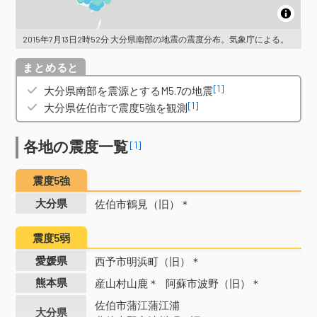
2015年7月13日2時52分 大分県南部の地震の震度分布。気象庁による。
概要
[1]
大分県南部を震源とするM5.7の地震
[1]
大分県佐伯市で震度5強を観測
各地の震度一覧
[1]
震度5強
大分県
佐伯市鶴見（旧）＊
震度5弱
愛媛県
西予市明浜町（旧）＊
熊本県
産山村山鹿＊
阿蘇市波野（旧）＊
佐伯市蒲江蒲江浦
大分県