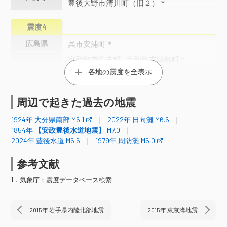
豊後大野市清川町（旧２）＊
震度4
広島県
呉市安浦町＊
宇和島市住吉町
宇和島市津島町＊
宇和島市吉田町＊
八幡浜市五反田＊
各地の震度を全表示
八幡浜市保内町＊
大洲市大洲＊
愛媛県
伊方町湊浦＊
西予市宇和町＊
周辺で起きた過去の地震
西予市三瓶町＊
愛南町柏＊
愛南町一本松＊
1924年 大分県南部 M6.1
2022年 日向灘 M6.6
1854年
【安政豊後水道地震】
M7.0
高知県
宿毛市桜町＊
黒潮町佐賀＊
2024年 豊後水道 M6.6
1979年 周防灘 M6.0
福岡県
久留米市津福本町
参考文献
熊本高森町高森＊
阿蘇市一の宮町＊
阿蘇市内牧＊
玉名市横島町＊
熊本県
1．気象庁：震度データベース検索
菊池市隈府＊
菊池市旭志（旧２）＊
合志市竹迫＊
熊本南区富合町＊
2015年 岩手県内陸北部地震
2015年 東京湾地震
国東市鶴川
国東市田深＊
大分市長浜
大分市新春日町＊
大分市佐賀関＊