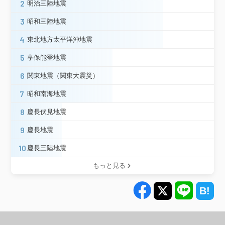
2
明治三陸地震
柳川市本町＊
八女市吉田＊
八女市矢部村＊
八女市本町＊
3
昭和三陸地震
筑後市山ノ井＊
大川市酒見＊
小郡市小郡＊
大木町八町牟田＊
4
東北地方太平洋沖地震
福岡広川町新代（旧）＊
筑前町篠隈＊
5
享保能登地震
朝倉市杷木池田＊
みやま市瀬高町＊
みやま市山川町＊
みやま市高田町＊
6
関東地震（関東大震災）
唐津市肥前＊
佐賀市駅前中央
7
昭和南海地震
佐賀市栄町＊
佐賀市諸富（旧２）＊
佐賀市大和＊
佐賀市三瀬＊
8
慶長伏見地震
佐賀市川副（旧２）＊
佐賀市東与賀＊
9
慶長地震
佐賀市久保田（旧２）＊
上峰町坊所＊
江北町山口＊
白石町福田＊
佐賀県
10
慶長三陸地震
白石町福富＊
白石町有明＊
みやき町北茂安（旧２）＊
もっと見る
みやき町三根＊
小城市芦刈＊
小城市牛津＊
嬉野市下宿乙＊
吉野ヶ里町三田川＊
神埼市神埼（旧２）＊
神埼市千代田＊
諫早市多良見町＊
諫早市森山町＊