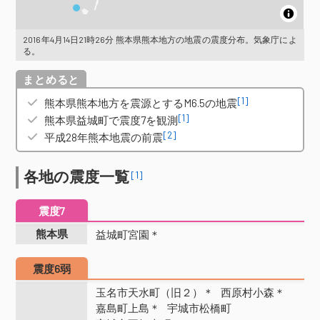
2016年4月14日21時26分 熊本県熊本地方の地震の震度分布。気象庁によ
る。
概要
[1]
熊本県熊本地方を震源とするM6.5の地震
[1]
熊本県益城町で震度7を観測
[2]
平成28年熊本地震の前震
各地の震度一覧
[1]
震度7
熊本県
益城町宮園＊
震度6弱
玉名市天水町（旧２）＊
西原村小森＊
嘉島町上島＊
宇城市松橋町