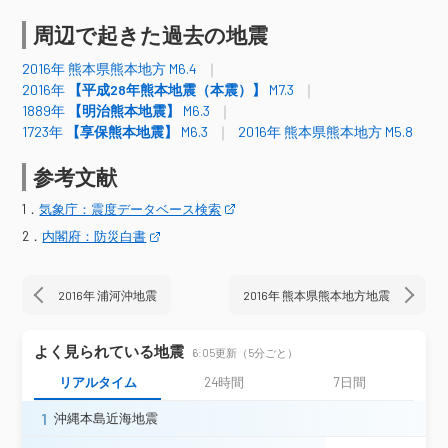
八代市千丁町＊
八代市鏡町＊
熊本県
菊池市泗水町＊
長洲町長洲＊
周辺で起きた過去の地震
大津町引水＊
甲佐町豊内＊
2016年 熊本県熊本地方 M6.4
氷川町宮原＊
合志市御代志＊
2016年
【平成28年熊本地震（本震）】
M7.3
和水町江田＊
上天草市大矢野町
1889年
【明治熊本地震】
M6.3
上天草市松島町＊
天草市五和町＊
1723年
【享保熊本地震】
M6.3
2016年 熊本県熊本地方 M5.8
宮崎県
椎葉村下福良＊
参考文献
震度4
1．
気象庁：震度データベース検索
山口県
下関市竹崎
2．
内閣府：防災白書
福岡空港
大野城市曙町＊
宗像市江口神原＊
宗像市東郷＊
2016年 浦河沖地震
2016年 熊本県熊本地方地震
新宮町緑ヶ浜＊
福岡古賀市駅東＊
粕屋町仲原＊
みやこ町犀川本庄（旧）＊
大牟田市笹林
大牟田市昭和町＊
よく見られている地震
6:05更新（5分ごと）
大牟田市有明町＊
久留米市津福本町
リアルタイム
24時間
7日間
久留米市小森野町＊
久留米市城島町＊
久留米市三潴町＊
久留米市北野町＊
1
沖縄本島近海地震
福岡県
柳川市大和町＊
柳川市三橋町＊