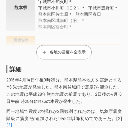
宇城市不知火町＊
熊本県
宇城市小川町（旧２）＊
宇城市豊野町＊
熊本東区佐土原＊
熊本西区春日
熊本南区城南町（旧）＊
熊本南区富合町＊
震度5強
玉名市横島町＊
菊池市旭志（旧２）＊
各地の震度を全表示
宇土市浦田町（旧）＊
大津町大津（旧）＊
菊陽町久保田＊
詳細
熊本県
御船町御船＊
熊本美里町永富＊
熊本美里町馬場＊
山都町下馬尾＊
2016年4月14日午後9時26分、熊本県熊本地方を震源とする
氷川町島地＊
合志市竹迫＊
M6.5の地震が発生した。熊本県益城町で震度7を観測した。
熊本中央区大江＊
熊本北区植木町＊
この地震は平成28年熊本地震の前震であり、2日後の4月16
日午前1時25分にM7.3の本震が発生した。
震度5弱
熊本高森町高森＊
阿蘇市内牧＊
同一地域で震度7の揺れが2回観測されたのは、気象庁震度
南阿蘇村吉田＊
南阿蘇村河陽（旧）＊
階級に震度7が追加された1949年以降初めてであった。[2]
八代市平山新町
八代市松江城町＊
[2]