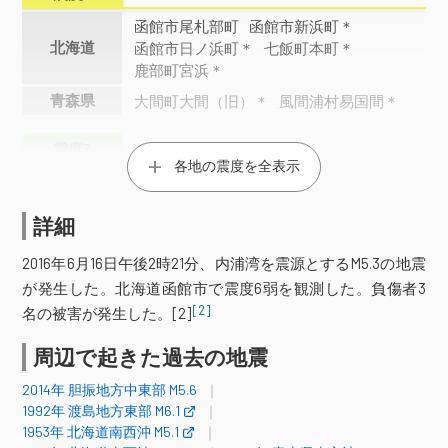
函館市尾札部町
函館市新浜町＊
北海道
函館市日ノ浜町＊
七飯町本町＊
鹿部町宮浜＊
青森県
大間町大間（旧）＊
風間浦村易国間＊
震度3
各地の震度を全表示
函館市美原（旧）
函館市大森町＊
七飯町桜町
渡島森町砂原＊
北海道
詳細
渡島北斗市中央＊
渡島北斗市本町＊
厚沢部町木間内＊
室蘭市寿町＊
2016年6月16日午後2時21分、内浦湾を震源とするM5.3の地震
青森県
東通村砂子又沢内＊
佐井村長後＊
が発生した。北海道函館市で震度6弱を観測した。負傷者3
[2]
名の被害が発生した。[2]
震度2
周辺で起きた過去の地震
新篠津村第４７線＊
千歳市若草＊
八雲町熊石雲石町＊
長万部町平里＊
2014年 胆振地方中東部 M5.6
渡島森町御幸町
渡島森町上台町＊
1992年 渡島地方東部 M6.1
福島町福島＊
知内町重内＊
1953年 北海道南西沖 M5.1