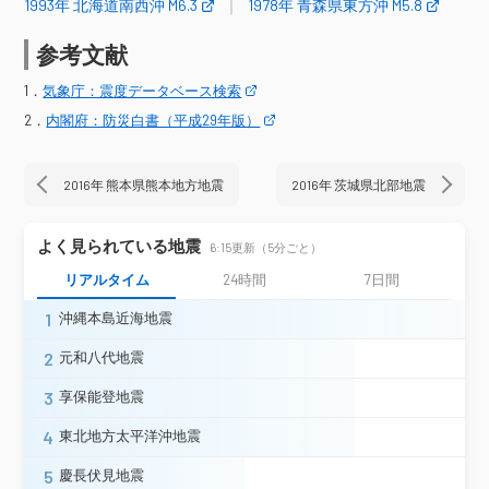
木古内町木古内（旧）＊
1993年 北海道南西沖 M6.3
1978年 青森県東方沖 M5.8
上ノ国町小砂子＊
上ノ国町大留＊
厚沢部町新町＊
乙部町緑町＊
参考文献
北海道
今金町今金＊
せたな町北檜山区徳島＊
1．
気象庁：震度データベース検索
ニセコ町中央通＊
胆振伊達市梅本
胆振伊達市大滝区本町＊
豊浦町大岸＊
2．
内閣府：防災白書（平成29年版）
壮瞥町滝之町＊
洞爺湖町栄町＊
洞爺湖町洞爺町＊
室蘭市山手町
2016年 熊本県熊本地方地震
2016年 茨城県北部地震
苫小牧市末広町
苫小牧市旭町＊
登別市鉱山
登別市桜木町＊
白老町大町
安平町早来北進＊
新冠町北星町＊
よく見られている地震
6:15更新（5分ごと）
青森市花園
青森市中央＊
青森市浪岡＊
リアルタイム
24時間
7日間
五所川原市栄町
五所川原市敷島町＊
1
沖縄本島近海地震
平内町小湊
平内町東田沢＊
今別町今別＊
蓬田村蓬田＊
2
元和八代地震
板柳町板柳（旧２）＊
鶴田町鶴田＊
つがる市木造（旧）＊
つがる市柏＊
3
享保能登地震
つがる市稲垣町（旧２）＊
4
東北地方太平洋沖地震
外ヶ浜町蟹田（旧）＊
外ヶ浜町平舘＊
中泊町中里（旧２）＊
弘前市城東中央＊
5
慶長伏見地震