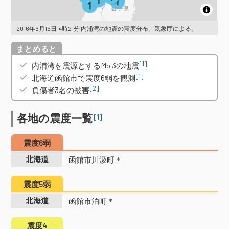
2016年6月16日14時21分 内浦湾の地震の震度分布。気象庁による。
概要
[1]
内浦湾を震源とするM5.3の地震
[1]
北海道函館市で震度6弱を観測
[2]
負傷者3名の被害
各地の震度一覧
[1]
震度6弱
北海道
函館市川汲町＊
震度5弱
北海道
函館市泊町＊
震度4