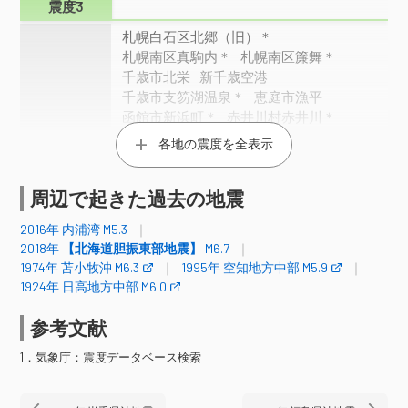
震度3
札幌白石区北郷（旧）＊
札幌南区真駒内＊
札幌南区簾舞＊
千歳市北栄
新千歳空港
千歳市支笏湖温泉＊
恵庭市漁平
函館市新浜町＊
赤井川村赤井川＊
ニセコ町中央通＊
真狩村真狩＊
各地の震度を全表示
北海道
留寿都村留寿都＊
喜茂別町喜茂別＊
倶知安町南１条
倶知安町北４条＊
周辺で起きた過去の地震
胆振伊達市梅本
胆振伊達市末永町＊
壮瞥町滝之町＊
洞爺湖町洞爺町＊
2016年 内浦湾 M5.3
登別市鉱山
登別市桜木町＊
厚真町鹿沼
2018年
【北海道胆振東部地震】
M6.7
厚真町京町＊
安平町早来北進＊
1974年 苫小牧沖 M6.3
1995年 空知地方中部 M5.9
むかわ町松風＊
1924年 日高地方中部 M6.0
青森県
東通村小田野沢＊
参考文献
震度2
1．気象庁：震度データベース検索
石狩市花川
石狩市花畔＊
新篠津村第４７線＊
札幌中央区北２条