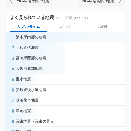
2014年 岩手県沖地震
2014年 福島県沖地震
札幌中央区南４条＊
札幌北区太平＊
札幌北区篠路＊
札幌北区新琴似＊
札幌東区元町＊
札幌豊平区月寒東＊
よく見られている地震
22:20更新（5分ごと）
札幌南区定山渓温泉（旧）＊
リアルタイム
24時間
7日間
札幌西区琴似＊
札幌厚別区もみじ台＊
札幌手稲区前田＊
江別市高砂町
1
熊本県南部の地震
江別市緑町＊
札幌清田区平岡＊
2
元和八代地震
恵庭市京町＊
北広島市共栄＊
長万部町平里＊
函館市泊町＊
3
宮崎県西部の地震
北海道
函館市川汲町＊
函館市日ノ浜町＊
せたな町北檜山区徳島＊
小樽市勝納町
4
大阪府北部地震
余市町浜中町＊
京極町京極＊
5
宝永地震
黒松内町黒松内＊
蘭越町蘭越＊
共和町南幌似＊
岩内町清住（旧）
6
安政豊後水道地震
南幌町栄町＊
長沼町中央＊
7
豊浦町大岸＊
洞爺湖町栄町＊
明治熊本地震
室蘭市寿町＊
安平町追分柏が丘＊
8
濃尾地震
むかわ町穂別＊
日高地方日高町門別＊
平取町振内＊
新冠町北星町＊
9
関東地震（関東大震災）
新ひだか町静内山手町