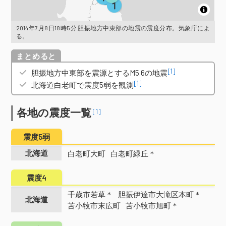
2014年7月8日18時5分 胆振地方中東部の地震の震度分布。気象庁によ
る。
概要
[1]
胆振地方中東部を震源とするM5.6の地震
[1]
北海道白老町で震度5弱を観測
各地の震度一覧
[1]
震度5弱
北海道
白老町大町
白老町緑丘＊
震度4
千歳市若草＊
胆振伊達市大滝区本町＊
北海道
苫小牧市末広町
苫小牧市旭町＊