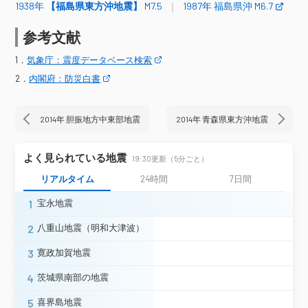
1938年
【福島県東方沖地震】
M7.5
1987年 福島県沖 M6.7
七ヶ宿町関＊
大河原町新南＊
村田町村田＊
亘理町下小路＊
参考文献
山元町浅生原＊
仙台青葉区大倉
仙台青葉区作並＊
仙台青葉区雨宮＊
1．
気象庁：震度データベース検索
仙台青葉区落合＊
仙台宮城野区五輪
2．
内閣府：防災白書
仙台宮城野区苦竹＊
仙台若林区遠見塚＊
仙台太白区山田＊
仙台泉区将監＊
石巻市大街道南＊
石巻市前谷地＊
2014年 胆振地方中東部地震
2014年 青森県東方沖地震
石巻市桃生町＊
塩竈市旭町＊
東松島市矢本（旧）＊
松島町高城
よく見られている地震
19:30更新（5分ごと）
利府町利府＊
大和町吉岡＊
大衡村大衡＊
リアルタイム
24時間
7日間
上山市河崎＊
村山市中央＊
1
宝永地震
天童市老野森＊
山辺町緑ケ丘＊
2
八重山地震（明和大津波）
中山町長崎＊
米沢市駅前
山形県
米沢市アルカディア
米沢市林泉寺＊
3
寛政加賀地震
米沢市金池（旧）＊
南陽市三間通＊
高畠町高畠＊
山形川西町上小松（旧）＊
4
茨城県南部の地震
白鷹町荒砥（旧２）＊
5
喜界島地震