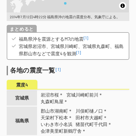
2014年7月12日4時22分 福島県沖の地震の震度分布。気象庁による。
概要
[1]
福島県沖を震源とするM7の地震
宮城県岩沼市、宮城県川崎町、宮城県丸森町、福島
[1]
県郡山市などで震度4を観測
各地の震度一覧
[1]
震度4
岩沼市桜＊
宮城川崎町前川＊
宮城県
丸森町鳥屋＊
郡山市湖南町＊
川俣町樋ノ口＊
天栄村下松本＊
田村市大越町＊
福島県
いわき市小名浜
猪苗代町千代田＊
会津美里町新鶴庁舎＊