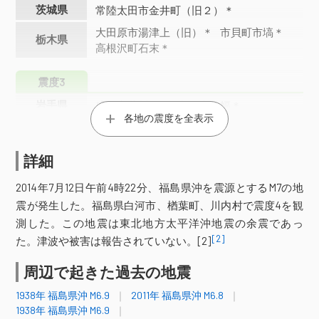
茨城県
常陸太田市金井町（旧２）＊
大田原市湯津上（旧）＊
市貝町市塙＊
栃木県
高根沢町石末＊
震度3
岩手県
盛岡市薮川＊
矢巾町南矢幅＊
各地の震度を全表示
宮城加美町中新田＊
宮城加美町小野田＊
色麻町四竈＊
涌谷町新町裏
詳細
栗原市築館＊
栗原市若柳（旧）＊
栗原市一迫（旧３）＊
栗原市志波姫＊
2014年7月12日午前4時22分、福島県沖を震源とするM7の地
栗原市高清水＊
登米市中田町
震が発生した。福島県白河市、楢葉町、川内村で震度4を観
登米市登米町＊
登米市米山町＊
登米市南方町＊
登米市迫町＊
測した。この地震は東北地方太平洋沖地震の余震であっ
宮城美里町木間塚＊
大崎市古川三日町
[2]
た。津波や被害は報告されていない。[2]
大崎市古川大崎
大崎市古川北町＊
大崎市松山＊
大崎市三本木＊
周辺で起きた過去の地震
大崎市鹿島台＊
大崎市田尻（旧）＊
1938年 福島県沖 M6.9
2011年 福島県沖 M6.8
白石市亘理町＊
仙台空港
名取市増田＊
1938年 福島県沖 M6.9
宮城県
角田市角田＊
蔵王町円田＊