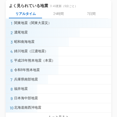
よく見られている地震
3:45更新（5分ごと）
リアルタイム
24時間
7日間
1
関東地震（関東大震災）
2
濃尾地震
3
昭和南海地震
4
姉川地震（江濃地震）
5
平成28年熊本地震（本震）
6
令和8年熊本地震
7
兵庫県南部地震
8
福井地震
9
日本海中部地震
10
北海道南西沖地震
もっと見る