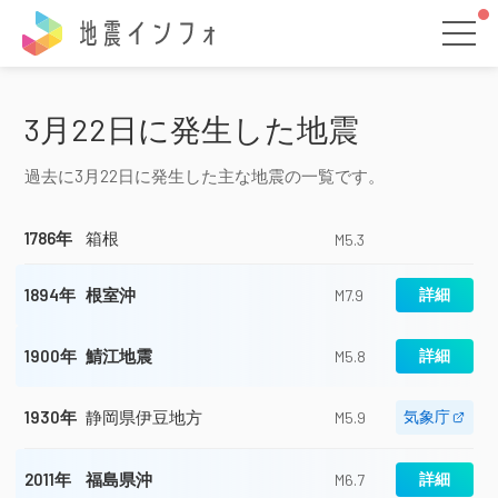
地震インフォ
3月22日に発生した地震
過去に3月22日に発生した主な地震の一覧です。
1786年
箱根
M5.3
1894年
根室沖
詳細
M7.9
1900年
鯖江地震
詳細
M5.8
1930年
静岡県伊豆地方
気象庁
M5.9
2011年
福島県沖
詳細
M6.7