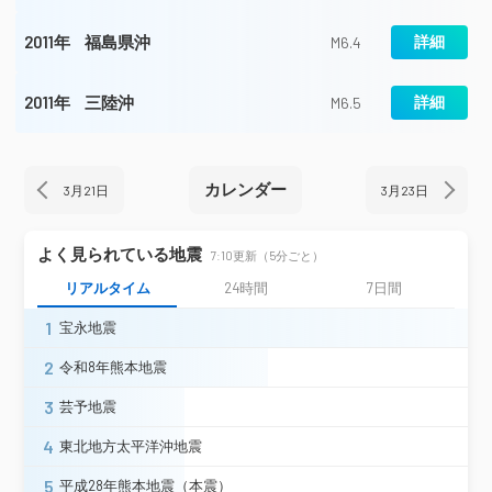
2011年
福島県沖
詳細
M6.4
2011年
三陸沖
詳細
M6.5
カレンダー
3月21日
3月23日
よく見られている地震
7:10更新（5分ごと）
リアルタイム
24時間
7日間
1
宝永地震
2
令和8年熊本地震
3
芸予地震
4
東北地方太平洋沖地震
5
平成28年熊本地震（本震）