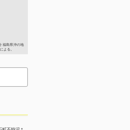
19分 福島県沖の地
による。
石町不時沼＊