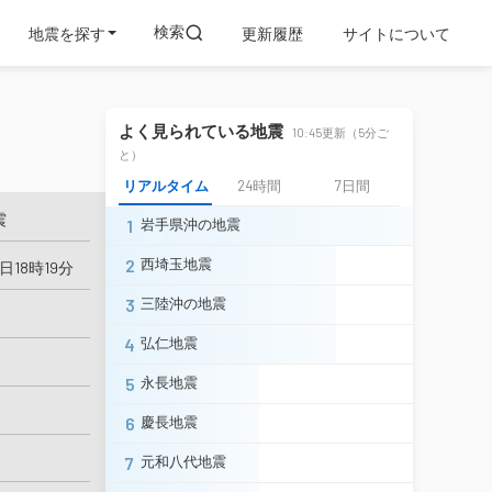
検索
地震を探す
更新履歴
サイトについて
よく見られている地震
10:45更新（5分ご
と）
リアルタイム
24時間
7日間
震
1
岩手県沖の地震
2
西埼玉地震
日18時19分
3
三陸沖の地震
4
弘仁地震
5
永長地震
6
慶長地震
7
元和八代地震