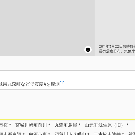
2011年3月22日18時
震の震度分布。気象庁
[1]
城県丸森町などで震度4を観測
市桜＊
宮城川崎町前川＊
丸森町鳥屋＊
山元町浅生原（旧）＊
河市新白河＊
白河市東＊
須賀川市八幡山＊
二本松市油井＊
鏡