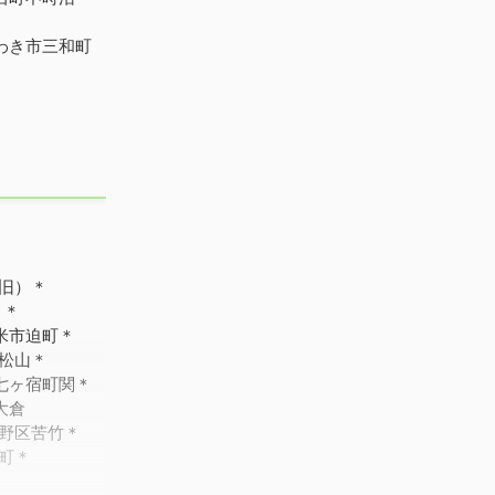
わき市三和町
旧）＊
）＊
米市迫町＊
松山＊
七ヶ宿町関＊
大倉
野区苦竹＊
町＊