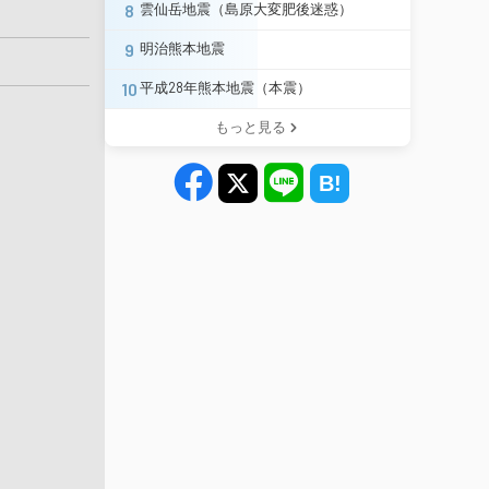
8
雲仙岳地震（島原大変肥後迷惑）
9
明治熊本地震
10
平成28年熊本地震（本震）
もっと見る