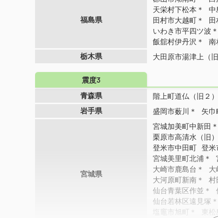
天栄村下松本＊
中
福島県
田村市大越町＊
田
いわき市平四ツ波
飯舘村伊丹沢＊
南
栃木県
大田原市湯津上（
震度3
青森県
階上町道仏（旧２
岩手県
盛岡市薮川＊
矢巾
宮城加美町中新田
栗原市高清水（旧
登米市中田町
登米
宮城美里町北浦＊
大崎市鹿島台＊
大
宮城県
大河原町新南＊
村
仙台青葉区作並＊
仙台若林区遠見塚
塩竈市旭町＊
東松