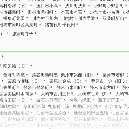
島村滑津（旧）＊
玉川村小高＊
浅川町浅川＊
小野町小野新町＊
村市都路町＊
田村市滝根町＊
本宮市本宮＊
いわき市小名浜
い
＊
楢葉町北田＊
川内村下川内
川内村上川内早渡＊
双葉町新山＊
相馬市原町区高見町＊
猪苗代町千代田＊
旧）＊
那須町寺子＊
）＊
町南矢幅（旧）＊
＊
色麻町四竈＊
涌谷町新町裏
栗原市築館（旧）＊
栗原市若柳（
）＊
栗原市瀬峰（旧）＊
栗原市金成（旧）＊
栗原市一迫（旧３
市豊里町＊
登米市登米町＊
登米市米山町＊
登米市南方町＊
登
宮城美里町木間塚＊
大崎市古川三日町
大崎市古川北町＊
大崎市
崎市田尻（旧）＊
白石市亘理町＊
名取市増田＊
蔵王町円田＊
田町村田＊
柴田町船岡
丸森町上滝
亘理町下小路＊
仙台青葉区
仙台青葉区雨宮＊
仙台青葉区落合＊
仙台宮城野区五輪
仙台宮城
＊
仙台太白区山田＊
仙台泉区将監＊
石巻市前谷地＊
石巻市桃生
島市矢本（旧）＊
東松島市小野＊
松島町高城
七ヶ浜町東宮浜＊