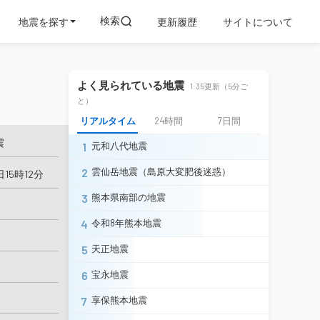
検索
地震を探す
更新履歴
サイトについて
よく見られている地震
1:35更新（5分ご
と）
リアルタイム
24時間
7日間
震
1
元和八代地震
2
雲仙岳地震（島原大変肥後迷惑）
日15時12分
3
熊本県南部の地震
4
令和8年熊本地震
5
天正地震
6
宝永地震
7
享保熊本地震