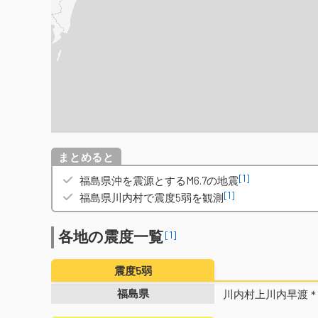
概要
[1]
福島県沖を震源とするM6.7の地震
[1]
福島県川内村で震度5弱を観測
各地の震度一覧
[1]
震度5弱
福島県
川内村上川内早渡