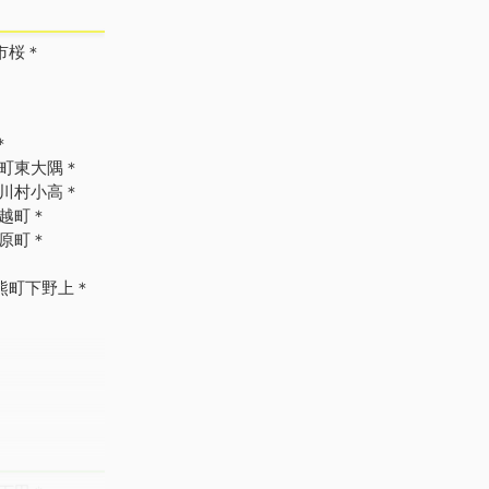
市桜＊
＊
町東大隅＊
川村小高＊
越町＊
原町＊
熊町下野上＊