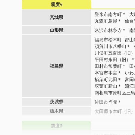
震度4
登米市南方町＊
大
宮城県
丸森町鳥屋＊
仙台
山形県
米沢市林泉寺＊
南
福島市松木町
郡山
須賀川市八幡山＊
川俣町五百田（旧
平田村永田（旧）
福島県
田村市常葉町＊
田
本宮市本宮＊
いわ
楢葉町北田＊
富岡
双葉町新山＊
浪江
南相馬市原町区三
茨城県
鉾田市当間＊
栃木県
大田原市本町（旧
震度3