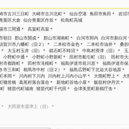
崎市古川三日町
大崎市古川北町＊
仙台空港
角田市角田＊
岩沼
青葉区大倉
仙台青葉区作並＊
松島町高城
陽市三間通＊
高畠町高畠＊
市朝日
郡山市開成＊
郡山市湖南町＊
白河市郭内
白河市新白河
須賀川市八幡町（旧２）＊
二本松市金色＊
二本松市油井＊
桑折
）＊
大玉村玉井（旧）＊
鏡石町不時沼＊
中島村滑津（旧）＊
玉
＊
小野町中通＊
小野町小野新町＊
田村市船引町（旧）
田村市大
村市都路町＊
田村市滝根町＊
福島伊達市前川原＊
福島伊達市保
き市三和町
相馬市中村（旧２）＊
福島広野町下北迫大谷地原＊
町本岡＊
川内村下川内
川内村上川内小山平＊
大熊町野上＊
大
町幾世橋
葛尾村落合落合＊
新地町谷地小屋＊
飯舘村伊丹沢＊
島町
猪苗代町城南
猪苗代町千代田＊
会津美里町新鶴庁舎＊
）＊
大田原市湯津上（旧）＊