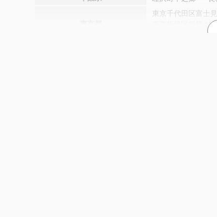
東京千代田区富士
東京都
東京板橋区板橋＊
町田市中町（旧）
横浜西区浜松町＊
周辺で起きた過去の地震
横浜磯子区洋光台
横浜港南区丸山台
1920年 静岡県東部 M5.7
1930年 静岡県伊豆地方 M5.9
横浜青葉区榎が丘
1918年 神奈川県西部 M6.3
川崎川崎区千鳥町
神奈川県
川崎宮前区野川＊
参考文献
藤沢市朝日町（旧
1．気象庁：震度データベース検索
海老名市大谷＊
座
厚木市寿町＊
厚木
相模原中央区中央
2011年 茨城県沖地震
甲府市相生＊
昭和
山梨県
山梨北杜市明野町
市川三郷町岩間＊
諏訪市湖岸通り
茅
長野県
軽井沢町追分（旧