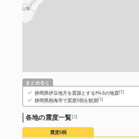
概要
[1]
静岡県伊豆地方を震源とするM4.6の地震
[1]
静岡県熱海市で震度5弱を観測
各地の震度一覧
[1]
震度5弱