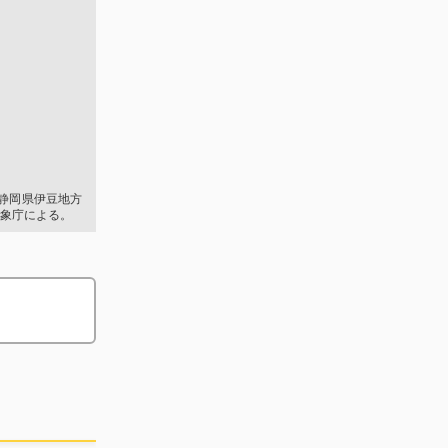
8分 静岡県伊豆地方
象庁による。