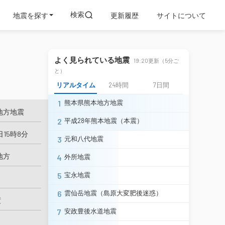
検索
地震を探す
更新履歴
サイトについて
よく見られている地震
19:20更新（5分ご
と）
リアルタイム
24時間
7日間
1
熊本県熊本地方地震
地方地震
2
平成28年熊本地震（本震）
日15時8分
3
元和八代地震
地方
4
外所地震
5
宝永地震
6
雲仙岳地震（島原大変肥後迷惑）
度
7
安政豊後水道地震