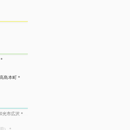
＊
高島本町＊
和光市広沢＊
旧）＊