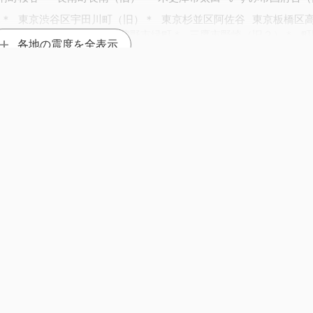
見＊
東京渋谷区宇田川町（旧）＊
東京杉並区阿佐谷
東京板橋区
東京足立区中央本町＊
武蔵野市緑町＊
三鷹市野崎（旧２）＊
町
各地の震度を全表示
＊
小金井市本町＊
国分寺市戸倉
西東京市中町＊
狛江市和泉本町
横浜中区日本大通＊
横浜南区六ツ川＊
横浜保土ケ谷区神戸町＊
＊
横浜金沢区寺前＊
横浜戸塚区平戸町＊
横浜戸塚区戸塚町＊
北部（旧）＊
横浜旭区大池町＊
横浜泉区岡津町＊
横浜泉区和泉
1989年 静岡県伊豆地方 M5.3
1989年 静岡県伊豆地方 M5.5
＊
横浜青葉区市ケ尾町＊
横浜都筑区茅ケ崎＊
川崎川崎区中島（
＊
川崎幸区戸手本町（旧）＊
川崎中原区小杉陣屋町
川崎中原区
横須賀市光の丘
横須賀市坂本町＊
平塚市浅間町（旧２）＊
鎌倉
）＊
茅ヶ崎市茅ヶ崎
三浦市城山町＊
大和市下鶴間（旧２）＊
間市緑ケ丘＊
寒川町宮山＊
大磯町月京＊
秦野市曽屋
厚木市中
市下津古久＊
伊勢原市伊勢原＊
中井町比奈窪＊
清川村煤ヶ谷＊
2011年 福
町押越＊
笛吹市春日居町寺本（旧）＊
笛吹市役所（旧）＊
＊
山梨北杜市須玉支所＊
山梨北杜市高根町＊
山梨北杜市長坂町
中央市成島＊
富士川町鰍沢（旧）＊
山中湖村山中＊
富士河口湖
野市葛井公園（旧）＊
佐久市中込＊
長野南牧村海ノ口＊
）
御代田町御代田＊
𝕏
jishinfo.net