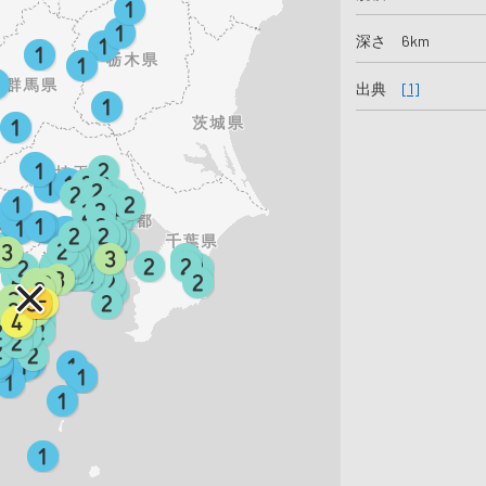
深さ 6km
出典
[1]