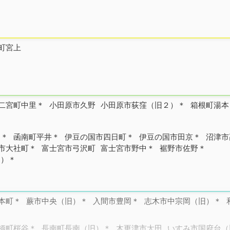
町宮上
二宮町中里＊
小田原市久野
小田原市荻窪（旧２）＊
箱根町湯本
＊
）＊
函南町平井＊
伊豆の国市四日町＊
伊豆の国市田京＊
沼津市
市大社町＊
富士宮市弓沢町
富士宮市野中＊
裾野市佐野＊
旧）＊
本町＊
蕨市中央（旧）＊
入間市豊岡＊
志木市中宗岡（旧）＊
柄町桜谷＊
長南町長南（旧）＊
木更津市太田
いすみ市国府台（