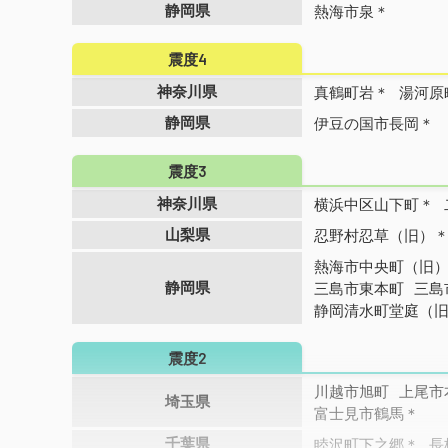
静岡県
熱海市泉＊
震度4
神奈川県
真鶴町岩＊
湯河原
静岡県
伊豆の国市長岡＊
震度3
神奈川県
横浜中区山下町＊
山梨県
忍野村忍草（旧）
熱海市中央町（旧
静岡県
三島市東本町
三島
静岡清水町堂庭（
震度2
川越市旭町
上尾市
埼玉県
富士見市鶴馬＊
千葉県
睦沢町下之郷＊
長