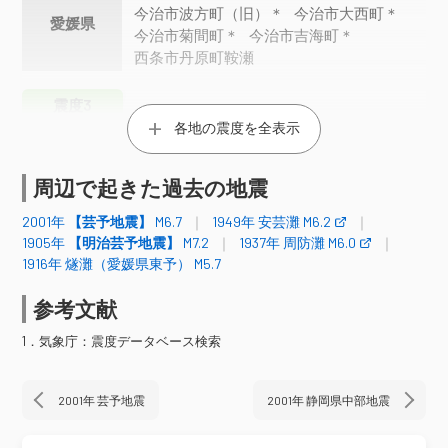
今治市波方町（旧）＊
今治市大西町＊
愛媛県
今治市菊間町＊
今治市吉海町＊
西条市丹原町鞍瀬
震度3
各地の震度を全表示
浜田市三隅町三隅（旧）＊
益田市美都町都茂（旧）＊
島根県
江津市桜江町川戸（旧）＊
周辺で起きた過去の地震
島根美郷町都賀本郷（旧）＊
2001年
【芸予地震】
M6.7
1949年 安芸灘 M6.2
広島三次市吉舎町（旧）＊
1905年
【明治芸予地震】
M7.2
1937年 周防灘 M6.0
安芸高田市吉田町（旧）＊
1916年 燧灘（愛媛県東予） M5.7
安芸高田市高宮町＊
北広島町有田（旧）
三原市大和町（旧）＊
参考文献
三原市本郷南（旧）＊
1．気象庁：震度データベース検索
三原市久井町（旧）＊
尾道市向島町（旧）＊
尾道市瀬戸田町（旧）＊
福山市松永町
2001年 芸予地震
2001年 静岡県中部地震
福山市松永支所＊
福山市内海町（旧）＊
福山市新市町（旧）＊
広島中区大手町＊