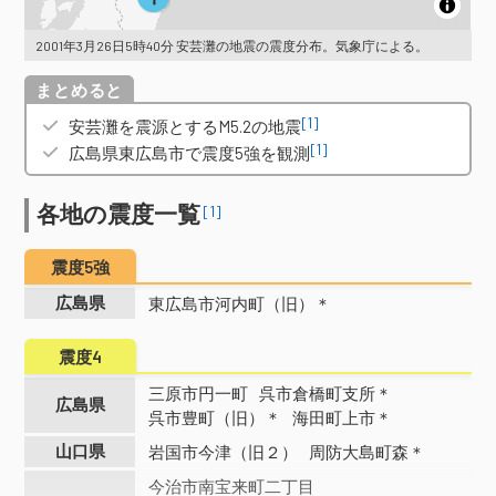
2001年3月26日5時40分 安芸灘の地震の震度分布。気象庁による。
概要
[1]
安芸灘を震源とするM5.2の地震
[1]
広島県東広島市で震度5強を観測
各地の震度一覧
[1]
震度5強
広島県
東広島市河内町（旧）＊
震度4
三原市円一町
呉市倉橋町支所＊
広島県
呉市豊町（旧）＊
海田町上市＊
山口県
岩国市今津（旧２）
周防大島町森＊
今治市南宝来町二丁目