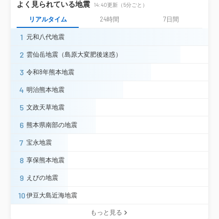
広島西区己斐＊
広島安佐南区緑井＊
よく見られている地震
14:40更新（5分ごと）
広島安佐北区可部南＊
広島安芸区中野＊
リアルタイム
24時間
7日間
広島佐伯区利松＊
広島佐伯区湯来町和田（旧）＊
呉市宝町
1
元和八代地震
呉市倉橋町鳶ヶ巣
呉市広＊
2
雲仙岳地震（島原大変肥後迷惑）
呉市焼山（旧）＊
呉市下蒲刈町＊
広島県
呉市川尻町（旧）＊
呉市安浦町（旧）＊
3
令和8年熊本地震
広島豊浜町豊島（旧）＊
4
音戸町鰯浜（旧）＊
東広島市黒瀬町
明治熊本地震
東広島市豊栄町（旧）＊
5
文政天草地震
東広島市安芸津町（旧）＊
広島福富町久芳（旧）＊
6
熊本県南部の地震
廿日市市津田（旧）＊
7
宝永地震
廿日市市吉和（旧）＊
府中町大通り（旧）＊
8
享保熊本地震
熊野町役場（旧）＊
坂町役場＊
江田島市江田島町＊
9
えびの地震
江田島市能美町（旧）＊
10
伊豆大島近海地震
江田島市沖美町（旧）＊
江田島市大柿町（旧）＊
もっと見る
大崎上島町中野＊
大崎上島町木江＊