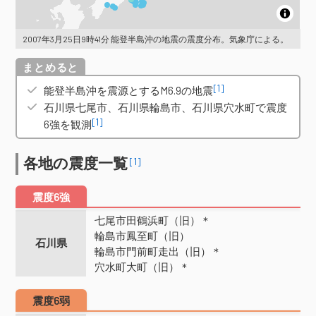
2007年3月25日9時41分 能登半島沖の地震の震度分布。気象庁による。
概要
[1]
能登半島沖を震源とするM6.9の地震
石川県七尾市、石川県輪島市、石川県穴水町で震度
[1]
6強を観測
各地の震度一覧
[1]
震度6強
七尾市田鶴浜町（旧）＊
輪島市鳳至町（旧）
石川県
輪島市門前町走出（旧）＊
穴水町大町（旧）＊
震度6弱