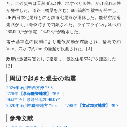
羽咋市旭町＊
宝達志水町子浦＊
た。土砂災害は天然ダム3件、地すべり10件、がけ崩れ51件
石川県
中能登町井田（旧）＊
が発生した。道路（橋梁を含む）666箇所で被害が発生し、
能登町柳田（旧）＊
JR西日本七尾線とのと鉄道七尾線が運休した。能登空港滑
かほく市浜北（旧）＊
走路が3月26日8時まで閉鎖された。ライフラインは延べ約
160,000戸が停電、13,328戸が断水した。
震度4
電子基準点の観測により地殻変動が確認され、輪島で約
糸魚川市一の宮
糸魚川市大野＊
7cm、穴水で約2cmの隆起が観測された。[3]
糸魚川市能生（旧）＊
上越市大手町（旧）
上越市中ノ俣
政府は激甚災害として指定し、仮設住宅334戸を建設した。
上越市五智＊
上越市木田＊
[2]
上越市安塚区安塚＊
上越市牧区柳島＊
上越市柿崎区柿崎＊
周辺で起きた過去の地震
上越市大潟区土底浜＊
上越市頸城区百間町＊
2024年 石川県西方沖 M6.6
上越市吉川区原之町＊
1729年
【享保能登地震】
M6.6
1933年 石川県能登地方 M6.0
上越市中郷区藤沢＊
2020年 石川県能登地方 M5.5
1799年
【寛政加賀地震】
M6.7
上越市板倉区針（旧）＊
上越市三和区井ノ口＊
妙高市田町＊
参考文献
妙高市栄町（旧）＊
妙高市関山（旧）＊
長岡市中之島（旧）＊
長岡市浦＊