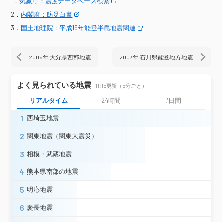
1．
気象庁：震度データベース検索
長岡市上岩井＊
長岡市小国町法坂＊
2．
内閣府：防災白書
長岡市与板町与板（旧）＊
3．
国土地理院：平成19年能登半島地震関連
長岡市小島谷＊
長岡市山古志竹沢＊
三条市西裏館＊
三条市新堀＊
柏崎市西山町池浦（旧）＊
新潟県
2006年 大分県西部地震
2007年 石川県能登地方地震
小千谷市土川＊
加茂市幸町＊
十日町市松代（旧）＊
十日町市松之山（旧）＊
よく見られている地震
11:15更新（5分ごと）
見附市昭和町（旧）＊
リアルタイム
24時間
7日間
田上町原ケ崎新田＊
燕市秋葉町（旧）＊
燕市分水桜町（旧）＊
1
西埼玉地震
燕市吉田日之出町（旧）＊
五泉市太田＊
2
関東地震（関東大震災）
阿賀野市岡山町＊
阿賀野市姥ヶ橋（旧）＊
3
相模・武蔵地震
阿賀町鹿瀬中学校＊
新潟秋葉区程島
新潟市小須戸＊
新潟市味方＊
4
熊本県南部の地震
新潟市親和町＊
新潟西蒲区役所
5
明応地震
新潟市三方＊
新潟市中之口＊
佐渡市相川三町目（旧）
佐渡市岩谷口＊
6
慶長地震
佐渡市千種＊
佐渡市両津湊（旧）＊