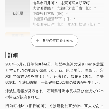
輪島市河井町＊
志賀町富来領家町
志賀町香能＊
志賀町末吉千古（旧）＊
石川県
中能登町末坂（旧）＊
中能登町能登部下（旧）＊
能登町宇出津（旧）
能登町松波（旧）＊
震度5強
各地の震度を全表示
七尾市本府中町
七尾市袖ヶ江町＊
石川県
珠洲市正院町＊
詳細
震度5弱
2007年3月25日午前9時41分、能登半島沖の深さ11kmを震源
新潟県
刈羽村割町新田（旧２）＊
とするM6.9の地震が発生した。石川県七尾市、輪島市、穴
水町で震度6強を観測した。死者1名、負傷者336名、全壊
富山市新桜町＊
富山市婦中町笹倉＊
滑川市寺家町＊
舟橋村仏生寺＊
609棟、半壊1,368棟、一部破損12,326棟の被害が発生した。
富山県
氷見市加納（旧）＊
小矢部市水牧＊
津波注意報が発表され、石川県珠洲市長橋及び金沢で0.2m
射水市本町（旧）＊
射水市戸破＊
の津波が観測された。
射水市加茂中部（旧）＊
珠洲市大谷町＊
羽咋市柳田町
門前町地区（旧門前町）では建物被害が特に甚大であっ