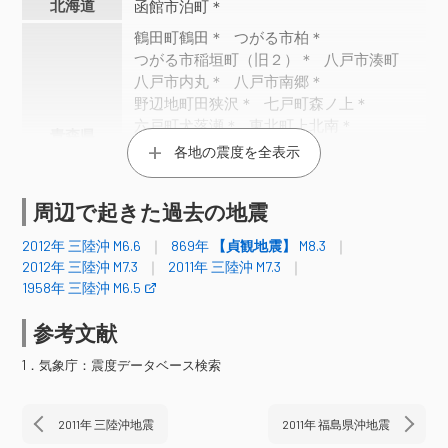
北海道
函館市泊町＊
鶴田町鶴田＊
つがる市柏＊
つがる市稲垣町（旧２）＊
八戸市湊町
八戸市内丸＊
八戸市南郷＊
野辺地町田狭沢＊
七戸町森ノ上＊
六戸町犬落瀬＊
東北町上北南＊
青森県
五戸町古舘
青森南部町平（旧２）＊
各地の震度を全表示
青森南部町苫米地＊
階上町道仏（旧２）＊
周辺で起きた過去の地震
おいらせ町中下田＊
おいらせ町上明堂＊
東通村小田野沢＊
2012年 三陸沖 M6.6
869年
【貞観地震】
M8.3
宮古市五月町＊
普代村銅屋（旧）＊
2012年 三陸沖 M7.3
2011年 三陸沖 M7.3
1958年 三陸沖 M6.5
野田村野田＊
大船渡市大船渡町
住田町世田米（旧）＊
盛岡市山王町
参考文献
盛岡市馬場町＊
盛岡市薮川＊
盛岡市渋民＊
二戸市浄法寺町＊
1．気象庁：震度データベース検索
一戸町高善寺＊
八幡平市大更
八幡平市野駄（旧）＊
矢巾町南矢幅（旧）＊
滝沢市鵜飼＊
2011年 三陸沖地震
2011年 福島県沖地震
花巻市大迫町
花巻市石鳥谷町＊