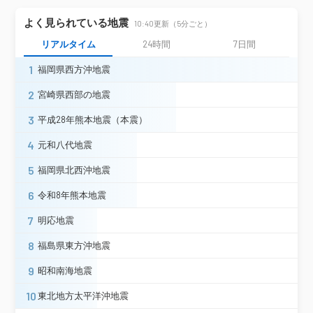
岩手県
花巻市材木町（旧）＊
よく見られている地震
10:40更新（5分ごと）
花巻市東和町（旧３）＊
北上市柳原町
遠野市松崎町＊
遠野市宮守町＊
リアルタイム
24時間
7日間
一関市山目＊
一関市花泉町（旧）＊
1
福岡県西方沖地震
一関市千厩町（旧）＊
一関市東山町（旧）＊
2
宮崎県西部の地震
一関市室根町（旧）＊
一関市藤沢町＊
金ケ崎町西根＊
平泉町平泉（旧）＊
3
平成28年熊本地震（本震）
奥州市水沢大鐘町
奥州市水沢佐倉河＊
4
元和八代地震
奥州市江刺＊
奥州市衣川区（旧３）＊
5
福岡県北西沖地震
気仙沼市赤岩
気仙沼市唐桑町＊
色麻町四竈＊
栗原市栗駒
6
令和8年熊本地震
栗原市築館（旧）＊
栗原市若柳（旧）＊
登米市中田町
登米市東和町＊
7
明応地震
宮城県
大崎市鳴子（旧）＊
仙台空港
8
福島県東方沖地震
角田市角田＊
岩沼市桜＊
仙台青葉区大倉
仙台青葉区作並＊
9
昭和南海地震
仙台宮城野区五輪
塩竈市旭町＊
大和町吉岡＊
10
東北地方太平洋沖地震