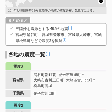
2011年3月11日15時29分 三陸沖の地震の震度分布。気象庁による。
概要
[1]
三陸沖を震源とするM6.9の地震
宮城県涌谷町、宮城県登米市、宮城県大崎市、宮城
[1]
県松島町などで震度3を観測
各地の震度一覧
[1]
震度3
涌谷町新町裏
登米市豊里町＊
宮城県
大崎市古川三日町
大崎市古川北町＊
松島町高城
千葉県
銚子市川口町
震度2