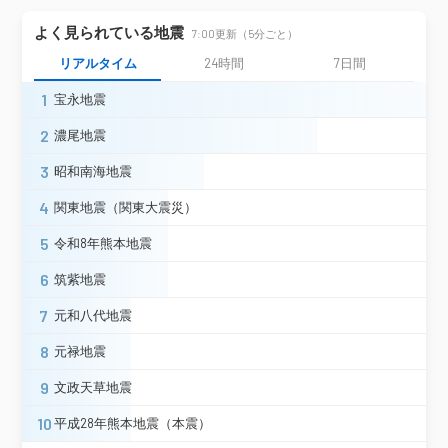
中山町長崎＊
米沢市林泉寺＊
よく見られている地震
7:00更新（5分ごと）
福島市松木町
福島市桜木町＊
郡山市朝日
郡山市開成＊
リアルタイム
24時間
7日間
郡山市湖南町＊
白河市郭内
1
宝永地震
白河市新白河＊
白河市東＊
白河市表郷＊
須賀川市八幡山＊
2
濃尾地震
須賀川市八幡町（旧２）＊
3
昭和南海地震
二本松市金色＊
二本松市油井＊
桑折町東大隅＊
川俣町五百田（旧）＊
4
関東地震（関東大震災）
鏡石町不時沼＊
西郷村熊倉＊
泉崎村泉崎（旧）＊
中島村滑津（旧）＊
5
令和8年熊本地震
棚倉町棚倉中居野
玉川村小高＊
福島県
6
筑紫地震
浅川町浅川＊
古殿町松川新桑原＊
小野町小野新町＊
田村市船引町（旧）
7
元和八代地震
田村市大越町＊
田村市常葉町＊
田村市滝根町＊
福島伊達市前川原＊
8
元禄地震
福島伊達市霊山町＊
本宮市本宮＊
9
文政天草地震
いわき市三和町
楢葉町北田＊
川内村上川内早渡＊
大熊町下野上＊
10
平成28年熊本地震（本震）
双葉町新山＊
浪江町幾世橋