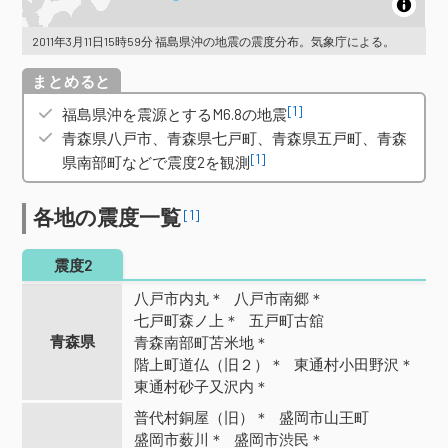
2011年3月11日15時59分 福島県沖の地震の震度分布。気象庁による。
概要
[1]
福島県沖を震源とするM6.8の地震
青森県八戸市、青森県七戸町、青森県五戸町、青森
[1]
県南部町などで震度2を観測
各地の震度一覧
[1]
震度2
八戸市内丸＊
八戸市南郷＊
七戸町森ノ上＊
五戸町古舘
青森県
青森南部町苫米地＊
階上町道仏（旧２）＊
東通村小田野沢＊
東通村砂子又沢内＊
普代村銅屋（旧）＊
盛岡市山王町
盛岡市薮川＊
盛岡市渋民＊