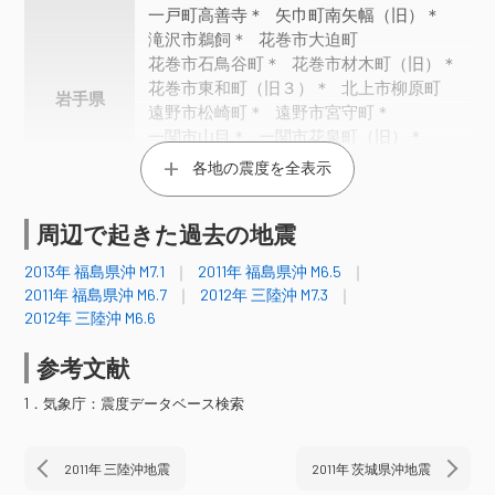
一戸町高善寺＊
矢巾町南矢幅（旧）＊
滝沢市鵜飼＊
花巻市大迫町
花巻市石鳥谷町＊
花巻市材木町（旧）＊
花巻市東和町（旧３）＊
北上市柳原町
岩手県
遠野市松崎町＊
遠野市宮守町＊
一関市山目＊
一関市花泉町（旧）＊
一関市千厩町（旧）＊
各地の震度を全表示
一関市室根町（旧）＊
一関市藤沢町＊
金ケ崎町西根＊
平泉町平泉（旧）＊
周辺で起きた過去の地震
奥州市江刺＊
奥州市衣川区（旧３）＊
気仙沼市赤岩
涌谷町新町裏
栗原市栗駒
2013年 福島県沖 M7.1
2011年 福島県沖 M6.5
栗原市築館（旧）＊
登米市中田町
2011年 福島県沖 M6.7
2012年 三陸沖 M7.3
登米市豊里町＊
大崎市古川三日町
2012年 三陸沖 M6.6
宮城県
大崎市鳴子（旧）＊
大崎市古川北町＊
参考文献
角田市角田＊
岩沼市桜＊
丸森町鳥屋＊
亘理町下小路＊
仙台青葉区作並＊
1．気象庁：震度データベース検索
石巻市門脇＊
塩竈市旭町＊
松島町高城
秋田県
秋田市雄和妙法（旧）＊
2011年 三陸沖地震
2011年 茨城県沖地震
酒田市飛鳥＊
村山市中央＊
山形県