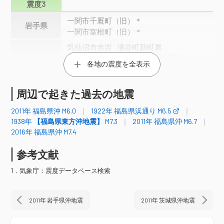
震度3
一関市千厩町（旧）＊
岩手県
一関市室根町（旧）＊
気仙沼市赤岩
涌谷町新町裏
栗原市築館（旧）＊
登米市中田町
各地の震度を全表示
登米市東和町＊
登米市豊里町＊
大崎市古川三日町
大崎市鳴子（旧）＊
宮城県
大崎市古川北町＊
仙台空港
岩沼市桜＊
周辺で起きた過去の地震
柴田町船岡
丸森町鳥屋＊
2011年 福島県沖 M6.0
1922年 福島県浜通り M6.5
亘理町下小路＊
仙台青葉区大倉
1938年
【福島県東方沖地震】
M7.3
2011年 福島県沖 M6.7
仙台青葉区作並＊
仙台宮城野区五輪
2016年 福島県沖 M7.4
塩竈市旭町＊
松島町高城
井川町北川尻（旧）＊
秋田市消防庁舎＊
参考文献
秋田市雄和妙法（旧）＊
秋田県
1．気象庁：震度データベース検索
由利本荘市前郷（旧）＊
にかほ市平沢＊
大仙市刈和野＊
大仙市高梨（旧）＊
大蔵村肘折＊
上山市河崎＊
2011年 岩手県沖地震
2011年 茨城県沖地震
村山市中央＊
天童市老野森＊
東根市中央＊
山辺町緑ヶ丘＊