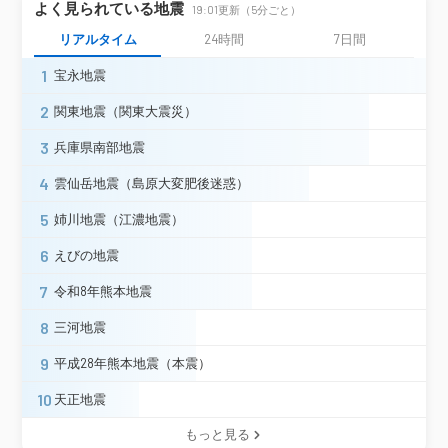
よく見られている地震
19:01更新（5分ごと）
中山町長崎＊
河北町谷地
山形県
河北町役場（旧）＊
西川町大井沢＊
リアルタイム
24時間
7日間
南陽市三間通＊
高畠町高畠＊
1
宝永地震
山形川西町上小松（旧）＊
白鷹町荒砥（旧）＊
2
関東地震（関東大震災）
福島市松木町
福島市桜木町＊
3
兵庫県南部地震
白河市新白河＊
白河市東＊
鏡石町不時沼＊
西郷村熊倉＊
4
雲仙岳地震（島原大変肥後迷惑）
田村市都路町＊
福島伊達市前川原＊
5
姉川地震（江濃地震）
福島伊達市保原町＊
福島県
福島広野町下北迫苗代替＊
楢葉町北田＊
6
えびの地震
浪江町幾世橋
新地町谷地小屋＊
南相馬市鹿島区西町＊
7
令和8年熊本地震
西会津町野沢（旧）
西会津町登世島＊
8
三河地震
会津坂下町市中三番甲＊
湯川村笈川＊
会津美里町新鶴庁舎＊
9
平成28年熊本地震（本震）
水戸市中央＊
水戸市内原町（旧）＊
10
天正地震
日立市助川小学校＊
日立市役所（旧）＊
茨城県
常陸大宮市野口（旧）＊
石岡市柿岡
もっと見る