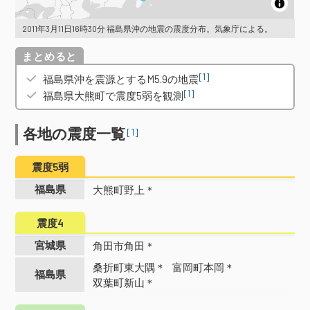
2011年3月11日16時30分 福島県沖の地震の震度分布。気象庁による。
概要
[1]
福島県沖を震源とするM5.9の地震
[1]
福島県大熊町で震度5弱を観測
各地の震度一覧
[1]
震度5弱
福島県
大熊町野上＊
震度4
宮城県
角田市角田＊
桑折町東大隅＊
富岡町本岡＊
福島県
双葉町新山＊