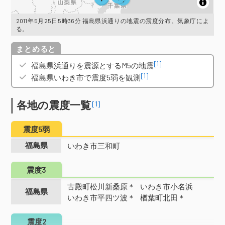
2011年5月25日5時36分 福島県浜通りの地震の震度分布。気象庁によ
る。
概要
[1]
福島県浜通りを震源とするM5の地震
[1]
福島県いわき市で震度5弱を観測
各地の震度一覧
[1]
震度5弱
福島県
いわき市三和町
震度3
古殿町松川新桑原＊
いわき市小名浜
福島県
いわき市平四ツ波＊
楢葉町北田＊
震度2