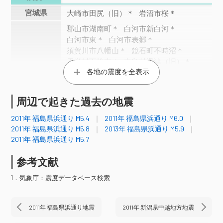
宮城県
大崎市田尻（旧）＊
岩沼市桜＊
郡山市湖南町＊
白河市新白河＊
白河市東＊
白河市表郷＊
須賀川市八幡山＊
鏡石町不時沼＊
天栄村下松本＊
中島村滑津（旧）＊
各地の震度を全表示
矢吹町一本木＊
棚倉町棚倉中居野
玉川村小高＊
平田村永田（旧）＊
福島県
浅川町浅川＊
田村市大越町＊
周辺で起きた過去の地震
田村市都路町＊
田村市滝根町＊
福島伊達市霊山町＊
いわき市錦町＊
2011年 福島県浜通り M5.4
2011年 福島県浜通り M6.0
福島広野町下北迫大谷地原＊
2011年 福島県浜通り M5.8
2013年 福島県浜通り M5.9
川内村上川内小山平＊
2011年 福島県浜通り M5.7
川内村上川内早渡＊
参考文献
水戸市中央＊
水戸市内原町（旧）＊
日立市助川小学校＊
日立市役所（旧）＊
1．気象庁：震度データベース検索
高萩市安良川＊
笠間市中央＊
ひたちなか市南神敷台＊
2011年 福島県浜通り地震
2011年 新潟県中越地方地震
ひたちなか市東石川＊
茨城町小堤（旧）＊
常陸大宮市北町＊