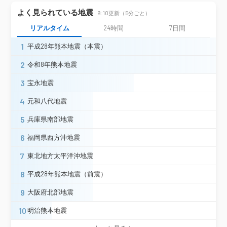
常陸大宮市野口（旧）＊
よく見られている地震
9:10更新（5分ごと）
城里町石塚（旧）＊
リアルタイム
24時間
7日間
城里町阿波山（旧）＊
小美玉市小川（旧）＊
茨城県
1
平成28年熊本地震（本震）
小美玉市堅倉（旧）＊
小美玉市上玉里（旧）＊
土浦市常名
2
令和8年熊本地震
土浦市下高津＊
土浦市藤沢（旧）＊
3
宝永地震
石岡市柿岡
石岡市石岡（旧）＊
石岡市八郷＊
つくば市天王台＊
4
元和八代地震
筑西市舟生
かすみがうら市上土田（旧）＊
5
兵庫県南部地震
桜川市真壁（旧）＊
鉾田市鉾田
6
福岡県西方沖地震
鉾田市汲上（旧）＊
常総市新石下＊
つくばみらい市加藤＊
7
東北地方太平洋沖地震
那須町寺子＊
宇都宮市明保野町
栃木県
8
平成28年熊本地震（前震）
市貝町市塙＊
芳賀町祖母井＊
9
大阪府北部地震
震度1
10
明治熊本地震
岩手県
一関市藤沢町＊