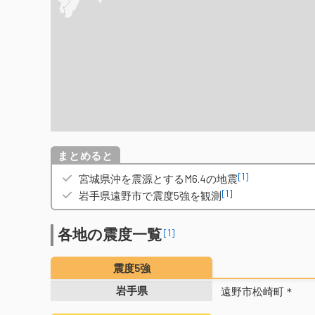
概要
[1]
宮城県沖を震源とするM6.4の地震
[1]
岩手県遠野市で震度5強を観測
各地の震度一覧
[1]
震度5強
岩手県
遠野市松崎町＊