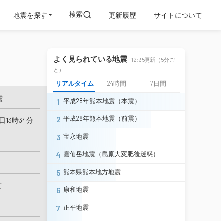
検索
地震を探す
更新履歴
サイトについて
よく見られている地震
12:35更新（5分ご
と）
リアルタイム
24時間
7日間
震
1
平成28年熊本地震（本震）
2
平成28年熊本地震（前震）
日13時34分
3
宝永地震
4
雲仙岳地震（島原大変肥後迷惑）
5
熊本県熊本地方地震
度
6
康和地震
7
正平地震