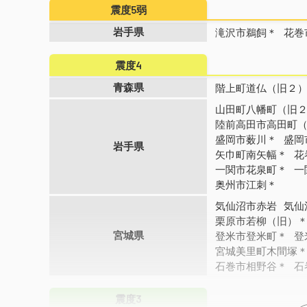
震度5弱
岩手県
滝沢市鵜飼＊
花巻
震度4
青森県
階上町道仏（旧２
山田町八幡町（旧
陸前高田市高田町
盛岡市薮川＊
盛岡
岩手県
矢巾町南矢幅＊
花
一関市花泉町＊
一
奥州市江刺＊
気仙沼市赤岩
気仙
栗原市若柳（旧）
宮城県
登米市登米町＊
登
宮城美里町木間塚
石巻市相野谷＊
石
震度3