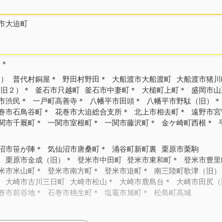
市大迫町
）＊
２）
普代村銅屋＊
野田村野田＊
大船渡市大船渡町
大船渡市猪川
（旧２）＊
釜石市只越町
釜石市中妻町＊
大槌町上町＊
盛岡市山
市渋民＊
一戸町高善寺＊
八幡平市田頭＊
八幡平市野駄（旧）＊
巻市石鳥谷町＊
花巻市大迫総合支所＊
北上市相去町＊
遠野市宮
関市千厩町＊
一関市室根町＊
一関市藤沢町＊
金ケ崎町西根＊
沼市笹が陣＊
気仙沼市唐桑町＊
涌谷町新町裏
栗原市栗駒
＊
栗原市金成（旧）＊
登米市中田町
登米市東和町＊
登米市豊里
米市米山町＊
登米市南方町＊
登米市迫町＊
南三陸町歌津（旧）
＊
大崎市古川三日町
大崎市松山＊
大崎市鹿島台＊
大崎市田尻（
巻市前谷地＊
石巻市桃生町＊
塩竈市旭町＊
松島町高城