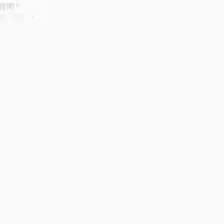
後閑＊
町（旧）＊
田日之出町＊
＊
飛鳥＊
島付近地震
旧）＊
白河市東＊