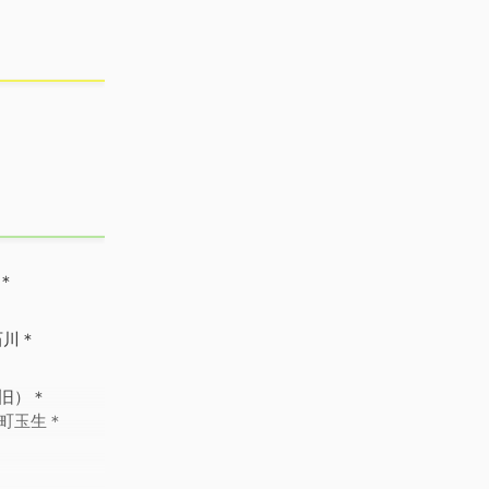
＊
石川＊
旧）＊
町玉生＊