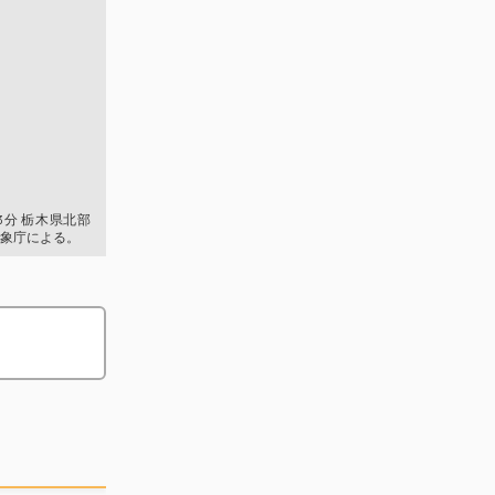
23分 栃木県北部
象庁による。