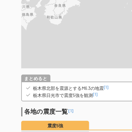
概要
[1]
栃木県北部を震源とするM6.3の地震
[1]
栃木県日光市で震度5強を観測
各地の震度一覧
[1]
震度5強