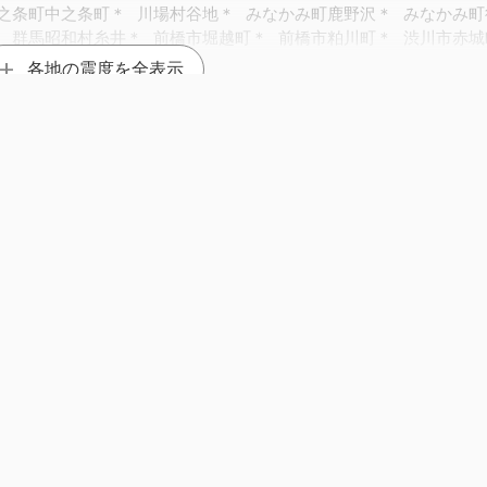
之条町中之条町＊
川場村谷地＊
みなかみ町鹿野沢＊
みなかみ町
）
群馬昭和村糸井＊
前橋市堀越町＊
前橋市粕川町＊
渋川市赤城
町中野＊
各地の震度を全表示
条市新堀＊
加茂市幸町＊
見附市昭和町＊
南魚沼市六日町
校＊
南魚沼市塩沢庁舎（旧）＊
燕市分水桜町（旧２）＊
燕市吉
2014年 栃木県北部 M5.1
2004年 新潟県中越地方 M6.1
村矢作＊
阿賀野市岡山町＊
阿賀野市姥ヶ橋＊
阿賀町鹿瀬中学校
町津川＊
新潟東区下木戸＊
新潟中央区美咲町
新潟中央区関屋＊
佐渡市相川三町目
市桜＊
大河原町新南＊
丸森町鳥屋＊
市道田町＊
鶴岡市藤島＊
鶴岡市上山添＊
酒田市亀ケ崎
酒田市
2013年 淡路
町横山（旧）＊
庄内町狩川＊
庄内町余目（旧）＊
村山市中央＊
山町長崎＊
西川町大井沢＊
米沢市林泉寺＊
山形川西町上小松（
山形小国町小国小坂町＊
湖南町＊
白河市郭内
白河市新白河＊
白河市八幡小路（旧）＊
𝕏
市大信＊
須賀川市八幡山＊
須賀川市牛袋町＊
鏡石町不時沼＊
jishinfo.net