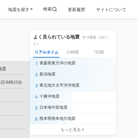
検索
地震を探す
更新履歴
サイトについて
よく見られている地震
19:15更新（5分ご
と）
リアルタイム
24時間
7日間
1
青森県東方沖の地震
地震
2
新潟地震
5日16時23分
3
東北地方太平洋沖地震
4
十勝沖地震
5
日本海中部地震
6
熊本県熊本地方地震
もっと見る