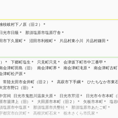
檜枝岐村下ノ原（旧２）＊
日光市日蔭＊
那須塩原市塩原庁舎＊
田市下久屋町＊
沼田市利根町＊
片品村東小川
片品村鎌田＊
旧）＊
下郷町塩生＊
只見町只見＊
会津坂下町市中三番甲＊
南会津町田島（旧）
南会津町界＊
南会津町滝原＊
南会津町古町
会津町松戸原＊
＊
常陸太田市金井町（旧２）＊
高萩市下手綱＊
ひたちなか市東
大宮市野口（旧）＊
中宮祠
日光市鬼怒川温泉大原＊
日光市芹沼＊
日光市今市本町（
原市湯津上（旧）＊
大田原市本町（旧２）＊
矢板市本町＊
塩谷
須塩原市中塩原＊
那須塩原市共墾社＊
那須塩原市あたご町＊
宇都宮市白沢町＊
高根沢町石末＊
栃木さくら市氏家＊