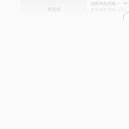
沼田市白沢町＊
中
群馬県
東吾妻町原町（旧
渋川市吹屋＊
邑楽
埼玉県
加須市大利根＊
周辺で起きた過去の地震
長岡市中之島＊
三
南魚沼市塩沢小学
1949年
【今市地震】
M6.2
1949年
【今市地震】
M6.4
新潟県
燕市秋葉町＊
弥彦
2004年 新潟県中越地方 M6.3
阿賀町豊川＊
阿賀
新潟西区寺尾上＊
参考文献
震度2
1．気象庁：震度データベース検索
宮城県
角田市角田＊
岩沼
鶴岡市温海川
鶴岡
2013年 十勝地方南部地震
酒田市山田＊
三川
山形県
山辺町緑ケ丘＊
中
山形小国町岩井沢
郡山市朝日
郡山市
白河市表郷＊
白河