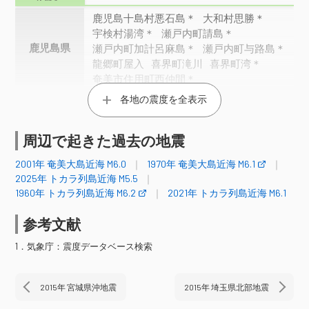
鹿児島十島村悪石島＊
大和村思勝＊
宇検村湯湾＊
瀬戸内町請島＊
鹿児島県
瀬戸内町加計呂麻島＊
瀬戸内町与路島＊
龍郷町屋入
喜界町滝川
喜界町湾＊
奄美市住用町西仲間＊
各地の震度を全表示
震度2
鹿児島十島村諏訪之瀬島＊
周辺で起きた過去の地震
瀬戸内町西古見
瀬戸内町古仁屋＊
鹿児島県
2001年 奄美大島近海 M6.0
1970年 奄美大島近海 M6.1
徳之島町亀津（旧２）＊
天城町平土野＊
2025年 トカラ列島近海 M5.5
伊仙町伊仙＊
1960年 トカラ列島近海 M6.2
2021年 トカラ列島近海 M6.1
震度1
参考文献
鹿児島十島村中之島徳之尾
1．気象庁：震度データベース検索
鹿児島十島村宝島＊
天城町当部
鹿児島県
和泊町国頭
和泊町和泊（旧２）＊
知名町瀬利覚
2015年 宮城県沖地震
2015年 埼玉県北部地震