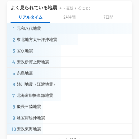
よく見られている地震
4:55更新（5分ごと）
リアルタイム
24時間
7日間
1
元和八代地震
2
東北地方太平洋沖地震
3
宝永地震
4
安政伊賀上野地震
5
糸島地震
6
姉川地震（江濃地震）
7
北海道胆振東部地震
8
慶長三陸地震
9
延宝房総沖地震
10
安政東海地震