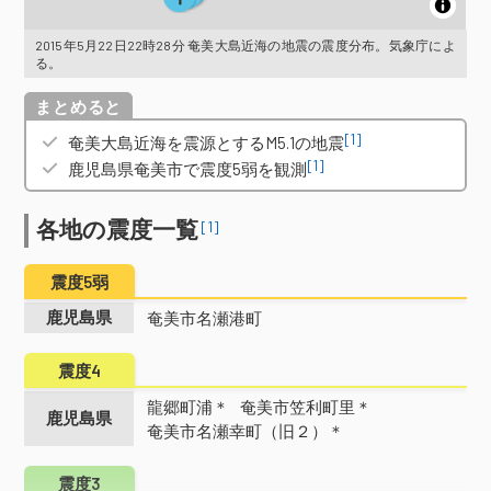
2015年5月22日22時28分 奄美大島近海の地震の震度分布。気象庁によ
る。
概要
[1]
奄美大島近海を震源とするM5.1の地震
[1]
鹿児島県奄美市で震度5弱を観測
各地の震度一覧
[1]
震度5弱
鹿児島県
奄美市名瀬港町
震度4
龍郷町浦＊
奄美市笠利町里＊
鹿児島県
奄美市名瀬幸町（旧２）＊
震度3