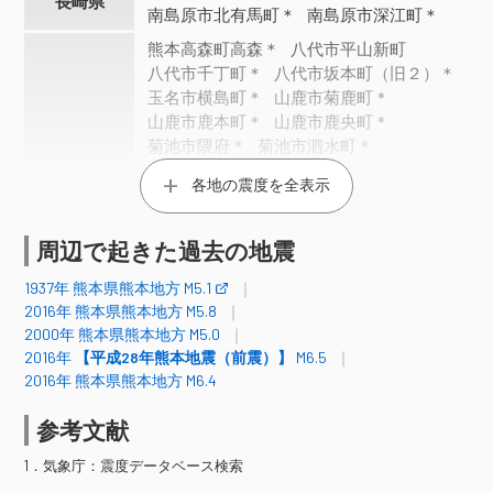
長崎県
南島原市北有馬町＊
南島原市深江町＊
熊本高森町高森＊
八代市平山新町
八代市千丁町＊
八代市坂本町（旧２）＊
玉名市横島町＊
山鹿市菊鹿町＊
山鹿市鹿本町＊
山鹿市鹿央町＊
菊池市隈府＊
菊池市泗水町＊
菊池市旭志（旧２）＊
各地の震度を全表示
宇土市浦田町（旧）＊
玉東町木葉＊
長洲町長洲＊
大津町引水＊
大津町大津（旧）＊
御船町御船＊
周辺で起きた過去の地震
嘉島町上島＊
甲佐町豊内＊
1937年 熊本県熊本地方 M5.1
熊本県
熊本美里町永富＊
熊本美里町馬場＊
2016年 熊本県熊本地方 M5.8
宇城市松橋町
宇城市不知火町＊
2000年 熊本県熊本地方 M5.0
宇城市小川町（旧２）＊
宇城市豊野町＊
2016年
【平成28年熊本地震（前震）】
M6.5
山都町下馬尾＊
氷川町島地＊
2016年 熊本県熊本地方 M6.4
合志市竹迫＊
合志市御代志＊
和水町江田＊
熊本中央区大江＊
参考文献
熊本東区佐土原＊
熊本南区城南町（旧）＊
1．気象庁：震度データベース検索
熊本南区富合町＊
芦北町芦北