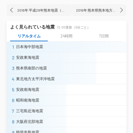
芦北町田浦町＊
上天草市大矢野町
2016年 平成28年熊本地震（本震）
2016年 熊本県熊本地方地震
上天草市松島町＊
天草市五和町＊
震度3
よく見られている地震
12:00更新（5分ごと）
太宰府市観世音寺＊
糸島市志摩初
リアルタイム
24時間
7日間
みやこ町犀川本庄（旧）＊
大牟田市笹林
1
日本海中部地震
大牟田市昭和町＊
大牟田市有明町＊
久留米市津福本町
久留米市小森野町＊
2
安政東海地震
久留米市城島町＊
久留米市北野町＊
柳川市大和町＊
柳川市三橋町＊
3
熊本県南部の地震
柳川市本町＊
八女市吉田＊
4
東北地方太平洋沖地震
八女市黒木町今＊
八女市立花町＊
福岡県
八女市矢部村＊
八女市本町＊
5
安政南海地震
八女市上陽町＊
大川市酒見＊
6
小郡市小郡＊
大刀洗町冨多＊
昭和南海地震
大木町八町牟田＊
7
三宅島近海地震
福岡広川町新代（旧）＊
筑前町下高場
筑前町新町＊
筑前町篠隈＊
8
大阪府北部地震
みやま市瀬高町＊
みやま市山川町＊
9
能登半島地震
みやま市高田町＊