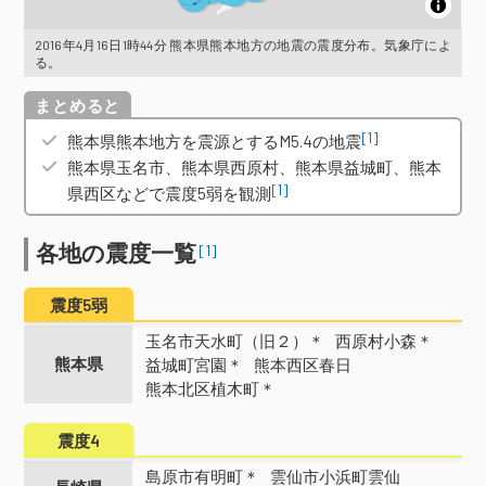
2016年4月16日1時44分 熊本県熊本地方の地震の震度分布。気象庁によ
る。
概要
[1]
熊本県熊本地方を震源とするM5.4の地震
熊本県玉名市、熊本県西原村、熊本県益城町、熊本
[1]
県西区などで震度5弱を観測
各地の震度一覧
[1]
震度5弱
玉名市天水町（旧２）＊
西原村小森＊
熊本県
益城町宮園＊
熊本西区春日
熊本北区植木町＊
震度4
島原市有明町＊
雲仙市小浜町雲仙