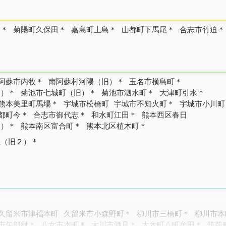
）＊
菊陽町久保田＊
嘉島町上島＊
山都町下馬尾＊
合志市竹迫＊
阿蘇市内牧＊
南阿蘇村河陽（旧）＊
玉名市横島町＊
２）＊
菊池市七城町（旧）＊
菊池市泗水町＊
大津町引水＊
熊本美里町馬場＊
宇城市松橋町
宇城市不知火町＊
宇城市小川町
都町今＊
合志市御代志＊
和水町江田＊
熊本西区春日
旧）＊
熊本南区富合町＊
熊本北区植木町＊
上（旧２）＊
久留米市津福本町
久留米市小森野町＊
柳川市三橋町＊
柳川市本
市矢部村＊
八女市本町＊
大川市酒見＊
大木町八町牟田＊
筑前