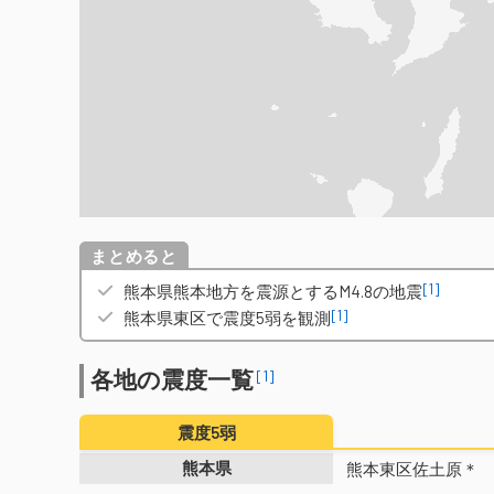
概要
[1]
熊本県熊本地方を震源とするM4.8の地震
[1]
熊本県東区で震度5弱を観測
各地の震度一覧
[1]
震度5弱
熊本県
熊本東区佐土原＊