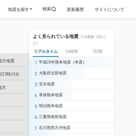
検索
地震を探す
更新履歴
サイトについて
よく見られている地震
3:55更新（5分ご
と）
リアルタイム
24時間
7日間
地方地震
1
平成28年熊本地震（本震）
2
大阪府北部地震
6日7時23分
3
宝永地震
地方
4
享保熊本地震
5
明治熊本地震
度
6
三重県南部地震
7
石川県西方沖地震