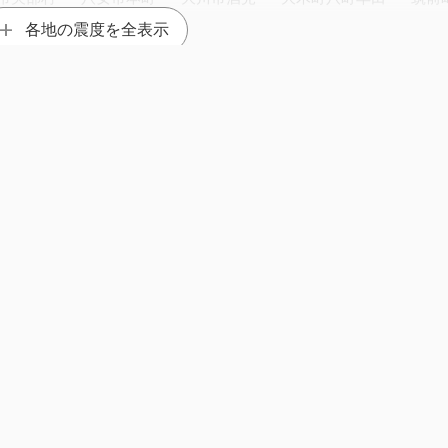
みやま市高田町＊
各地の震度を全表示
）＊
上峰町坊所＊
白石町有明＊
神埼市千代田＊
南島原市北有馬町＊
南島原市深江町＊
市一の宮町＊
阿蘇市波野（旧）＊
南阿蘇村中松
南阿蘇村吉田＊
5.0
2016年 熊本県熊本地方 M5.8
1889年
【明治熊本地震】
M6.
代市泉町
八代市松江城町＊
八代市千丁町＊
八代市鏡町＊
八代
代市坂本町（旧２）＊
荒尾市宮内出目＊
玉名市中尾＊
玉名市岱
ンター＊
山鹿市菊鹿町＊
山鹿市鹿本町＊
山鹿市鹿央町＊
山鹿市
町木葉＊
南関町関町（旧）＊
長洲町長洲＊
甲佐町豊内＊
宇城
町島地＊
氷川町宮原＊
和水町板楠＊
人吉市西間下町
人吉市蟹
＊
あさぎり町岡原＊
あさぎり町須惠＊
多良木町上球磨消防署＊
村甲＊
山江村山田＊
芦北町芦北
上天草市大矢野町
上天草市松
2016年 熊本県熊
杵市臼杵＊
津久見市宮本町＊
佐伯市蒲江蒲江浦
佐伯市春日町＊
＊
佐伯市上浦＊
豊後大野市清川町（旧２）＊
日田市前津江町（
日田市中津江村栃野（旧２）＊
竹田市直入町＊
竹田市荻町＊
𝕏
jishinfo.net
名白石＊
延岡市北方町卯＊
西都市聖陵町（旧２）＊
川南町川南
椎葉村総合運動公園＊
高千穂町三田井
高千穂町寺迫＊
宮崎美郷