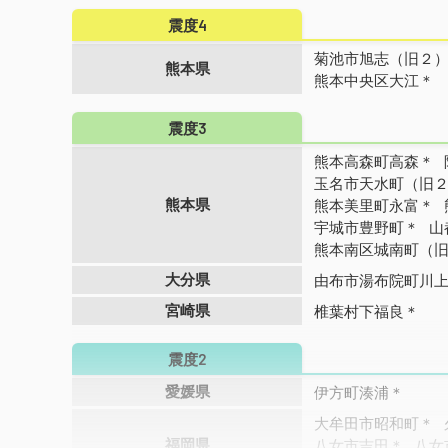
震度4
菊池市旭志（旧２
熊本県
熊本中央区大江＊
震度3
熊本高森町高森＊
玉名市天水町（旧
熊本県
熊本美里町永富＊
宇城市豊野町＊
山
熊本南区城南町（
大分県
由布市湯布院町川
宮崎県
椎葉村下福良＊
震度2
愛媛県
伊方町湊浦＊
大牟田市昭和町＊
福岡県
八女市吉田＊
八女