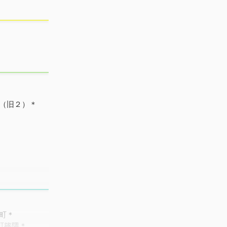
（旧２）＊
町＊
町篠隈＊