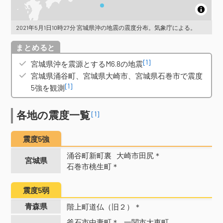
2021年5月1日10時27分 宮城県沖の地震の震度分布。気象庁による。
概要
[1]
宮城県沖を震源とするM6.8の地震
宮城県涌谷町、宮城県大崎市、宮城県石巻市で震度
[1]
5強を観測
各地の震度一覧
[1]
震度5強
涌谷町新町裏
大崎市田尻＊
宮城県
石巻市桃生町＊
震度5弱
青森県
階上町道仏（旧２）＊
釜石市中妻町＊
一関市大東町