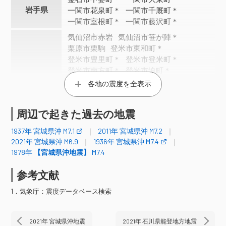
岩手県
一関市花泉町＊
一関市千厩町＊
一関市室根町＊
一関市藤沢町＊
気仙沼市赤岩
気仙沼市笹が陣＊
栗原市栗駒
登米市東和町＊
登米市豊里町＊
登米市登米町＊
登米市南方町＊
登米市迫町＊
南三陸町志津川（旧３）
各地の震度を全表示
宮城美里町北浦＊
宮城美里町木間塚＊
宮城県
大崎市松山＊
大崎市鹿島台＊
周辺で起きた過去の地震
岩沼市桜＊
蔵王町円田＊
宮城川崎町前川＊
仙台宮城野区苦竹＊
1937年 宮城県沖 M7.1
2011年 宮城県沖 M7.2
仙台泉区将監＊
石巻市鮎川浜＊
2021年 宮城県沖 M6.9
1936年 宮城県沖 M7.4
石巻市大街道南＊
石巻市北上町＊
1978年
【宮城県沖地震】
M7.4
石巻市前谷地＊
東松島市矢本＊
女川町女川＊
参考文献
国見町藤田＊
相馬市中村＊
福島県
1．気象庁：震度データベース検索
南相馬市鹿島区西町＊
震度4
2021年 宮城県沖地震
2021年 石川県能登地方地震