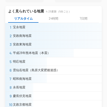
八戸市南郷＊
東北町上北南＊
青森県
五戸町古舘
青森南部町苫米地＊
よく見られている地震
4:25更新（5分ごと）
おいらせ町中下田＊
リアルタイム
24時間
7日間
宮古市五月町＊
宮古市区界＊
1
宝永地震
宮古市田老＊
宮古市茂市＊
久慈市川崎町
久慈市枝成沢
2
安政南海地震
山田町八幡町
山田町大沢＊
3
安政東海地震
普代村銅屋＊
野田村野田＊
大船渡市大船渡町
大船渡市猪川町
4
平成28年熊本地震（本震）
大船渡市盛町＊
陸前高田市高田町＊
釜石市只越町
住田町世田米＊
5
明応地震
盛岡市山王町
盛岡市薮川＊
6
雲仙岳地震（島原大変肥後迷惑）
盛岡市渋民＊
二戸市浄法寺町＊
八幡平市田頭＊
矢巾町南矢幅＊
岩手県
7
昭和南海地震
紫波町紫波中央駅前＊
滝沢市鵜飼＊
花巻市大迫町
花巻市石鳥谷町＊
8
永長地震
花巻市材木町＊
花巻市東和町＊
9
慶長伏見地震
北上市柳原町
北上市相去町＊
遠野市青笹町＊
遠野市宮守町＊
10
文政京都地震