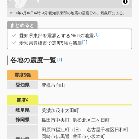
1997年3月16日14時51分 愛知県東部の地震の震度分布。気象庁による。
概要
[1]
愛知県東部を震源とするM5.9の地震
[1]
愛知県豊橋市で震度5強を観測
各地の震度一覧
[1]
震度5強
愛知県
豊橋市向山
震度4
岐阜県
美濃加茂市太田町
静岡県
島田市中央町
浜松北区三ヶ日町
田原市福江町（旧）
名古屋千種区日和町
岡崎市伝馬通
豊田市小坂本町