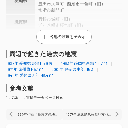
愛知県
豊田市大洞町
西尾市一色町（旧）
常滑市新開町
彦根市城町（旧）
滋賀県
近江八幡市桜宮町（旧）
各地の震度を全表示
震度3
神奈川県
横浜中区山手町
周辺で起きた過去の地震
福井市豊島
敦賀市松栄町
福井県
1997年 愛知県東部 M5.9
1983年 静岡県西部 M5.7
福井美浜町新庄
高浜町宮崎（旧）
1971年 遠州灘 M6.1
2001年 静岡県中部 M5.3
山梨県
甲府市飯田
1945年 愛知県西部 M6.4
諏訪市湖岸通り
飯田市馬場町
長野県
参考文献
伊那市高遠町荊口
飯島町飯島（旧）
下呂市森
中津川市かやの木町
1．気象庁：震度データベース検索
岐阜県
白川町黒川
岐阜市加納二之丸
揖斐川町三輪（旧２）
郡上市八幡町島谷
1997年 伊豆半島東方沖地震
1997年 鹿児島県薩摩地方地震
熱海市網代（旧）
三島市東本町（旧）
富士宮市弓沢町（旧）
川根町家山（旧）