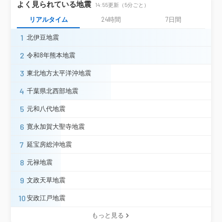
静岡県
よく見られている地震
静岡駿河区曲金（旧）
静岡葵区峰山
14:55更新（5分ごと）
静岡清水区千歳町
牧之原市鬼女新田
リアルタイム
24時間
7日間
袋井市新屋
浜松中区三組町（測候所）
1
北伊豆地震
新城市乗本
田原市石神町
南知多町豊浜
愛知県
愛西市稲葉町（旧）
2
令和8年熊本地震
四日市市小古曽
鈴鹿市西条
津市島崎町
三重県
3
東北地方太平洋沖地震
松阪市高町
4
千葉県北西部地震
滋賀県
甲賀市水口町（旧）
東近江市君ヶ畑町
5
兵庫県
元和八代地震
豊岡市桜町（旧）
奈良県
奈良市半田開町（旧）
6
寛永加賀大聖寺地震
7
延宝房総沖地震
震度2
8
元禄地震
熊谷市桜町
本庄市児玉町（旧）
埼玉県
久喜市下早見
さいたま浦和区高砂
9
文政天草地震
千葉県
館山市長須賀（旧）
10
安政江戸地震
東京千代田区大手町
東京江戸川区中央
もっと見る
東京都
国分寺市戸倉（旧）
神津島村金長