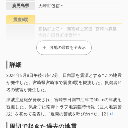
鹿児島県
大崎町仮宿＊
震度5弱
高鍋町上江＊
新富町上富田
宮崎市霧島
宮崎市田野町体育館＊
宮崎市高岡町内山＊
各地の震度を全表示
宮崎市清武町西新町＊
宮崎県
日南市北郷町郷之原＊
串間市都井＊
国富町本庄＊
都城市菖蒲原
詳細
都城市山之口町花木＊
都城市山田町山田＊
小林市野尻町東麓＊
2024年8月8日午後4時42分、日向灘を震源とするM7.1の地震
三股町五本松＊
高原町西麓＊
が発生した。宮崎県宮崎市で震度6弱を観測した。負傷者14
鹿児島市喜入町＊
名の被害が発生した。
鹿児島市桜島赤水新島＊
津波注意報が発表され、宮崎県日南市油津で40cmの津波を
霧島市国分中央＊
霧島市福山町牧之原＊
観測した。気象庁は南海トラフ地震臨時情報（巨大地震警
姶良市加治木町本町（旧２）＊
姶良市宮島町＊
鹿屋市新栄町
[2]
戒）を初めて発表し、1週間の警戒を呼びかけた。[2]
鹿児島県
鹿屋市札元＊
鹿屋市串良町岡崎＊
周辺で起きた過去の地震
垂水市田神＊
東串良町川西＊