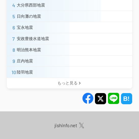
西原村小森＊
熊本美里町永富＊
4
大分県西部地震
熊本美里町馬場＊
宇城市松橋町
熊本県
宇城市不知火町＊
宇城市豊野町＊
5
日向灘の地震
宇城市小川町＊
氷川町島地＊
6
宝永地震
合志市竹迫＊
和水町江田＊
熊本西区春日
熊本南区富合町＊
7
安政豊後水道地震
熊本北区植木町＊
人吉市西間下町
人吉市蟹作町＊
錦町一武＊
8
明治熊本地震
あさぎり町免田東＊
あさぎり町上＊
9
庄内地震
あさぎり町岡原＊
あさぎり町須惠＊
多良木町多良木
多良木町上球磨消防署＊
10
陸羽地震
山江村山田＊
芦北町芦北
津奈木町小津奈木＊
天草市五和町＊
もっと見る
大分市新春日町＊
大分市舞鶴町＊
臼杵市臼杵＊
佐伯市蒲江蒲江浦
大分県
佐伯市春日町＊
佐伯市上浦＊
竹田市久住町＊
竹田市直入町＊
竹田市荻町＊
𝕏
jishinfo.net
延岡市北方町総合支所＊
西都市上の宮＊
西都市聖陵町＊
川南町川南＊