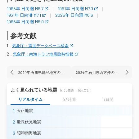
曽於市末吉町二之方＊
1996年 日向灘 M6.7
1961年 日向灘 M7.0
曽於市財部町南俣（旧２）＊
1931年 日向灘 M7.1
2025年 日向灘 M6.6
肝付町新富＊
1996年 日向灘 M6.9
震度4
参考文献
愛媛県
伊方町湊浦＊
1．
気象庁：震度データベース検索
柳川市三橋町＊
柳川市本町＊
2．
気象庁：南海トラフ地震臨時情報
福岡県
大川市酒見＊
佐賀市川副＊
白石町有明＊
佐賀県
2024年 石川県能登地方の地震
2024年 石川県西方沖の地震
神埼市千代田＊
産山村山鹿＊
熊本高森町高森＊
よく見られている地震
17:30更新（5分ごと）
阿蘇市一の宮町＊
阿蘇市内牧＊
阿蘇市波野＊
南阿蘇村吉田＊
リアルタイム
24時間
7日間
南阿蘇村河陰＊
南阿蘇村河陽＊
1
天正地震
八代市平山新町
八代市新地町＊
八代市千丁町＊
玉名市横島町＊
2
慶長伏見地震
玉名市天水町＊
菊池市隈府＊
3
昭和南海地震
菊池市七城町＊
宇土市浦田町＊