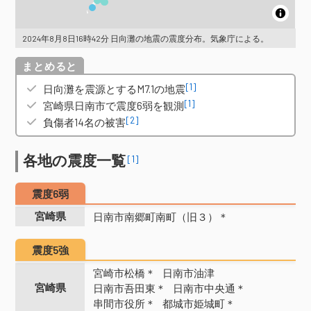
2024年8月8日16時42分 日向灘の地震の震度分布。気象庁による。
概要
[1]
日向灘を震源とするM7.1の地震
[1]
宮崎県日南市で震度6弱を観測
[2]
負傷者14名の被害
各地の震度一覧
[1]
震度6弱
宮崎県
日南市南郷町南町（旧３）＊
震度5強
宮崎市松橋＊
日南市油津
宮崎県
日南市吾田東＊
日南市中央通＊
串間市役所＊
都城市姫城町＊