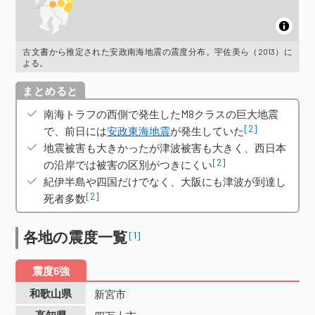
古文書から推定された安政南海地震の震度分布。宇佐美ら（2013）に
よる。
概要
南海トラフの西側で発生したM8クラスの巨大地震
[2]
で、前日には
安政東海地震
が発生していた
地震被害も大きかったが津波被害も大きく、西日本
[2]
の沿岸では被害の区別がつきにくい
紀伊半島や四国だけでなく、大阪にも津波が到達し
[2]
死者多数
各地の震度一覧
[1]
震度6強
和歌山県
新宮市