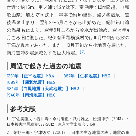
安芸市
香美市
南国市
佐川町
越知町
付近で約1.5m、甲ノ浦で1.2m沈下、室戸岬で1.2m隆起。〈和
高知県
仁淀川町
津野町
梼原町
中土佐町
歌山県〉加太で1m沈下、串本で約1m隆起。湯ノ峯温泉、道
四万十町
後温泉止まり、翌年2〜3月ころから出始めた。紀伊鉛山湾
熊本県
人吉市
の温泉も止まり、翌年5月ころから冷水が出始め、翌々年4
大分県
別府市
大分市
臼杵市
月ころ旧に復した。紀伊有田郡横浜村では10月中旬から汐の
干満が異常であった。また、10月下旬から小地震を感じた。
震度5弱
[2]
南海道沖を震源域とする巨大地震。
福井県
福井市
周辺で起きた過去の地震
岐阜県
大垣市
垂井町
1361年
【正平地震】
M8.4
887年
【仁和地震】
M8.3
愛知県
名古屋市熱田区
1099年
【康和地震】
M8.2
684年
【白鳳地震（天武地震）】
M8.3
三重県
津市
伊勢市
尾鷲市
1946年
【南海地震】
M8.0
京都府
京都市伏見区
宇治市
参考文献
池田市
大阪市中央区
大阪市住吉区
大阪府
堺市堺区
松原市
河内長野市
1．宇佐美龍夫・石井寿・今村隆正・武村雅之・松浦律子（2013）：
兵庫県
神戸市
豊岡市
高砂市
日本被害地震総覧599-2012，東京大学出版会，156．
2．茅野一郎・宇津徳治（2001）：日本の主な地震の表，地震の事
奈良市
大和郡山市
桜井市
五條市