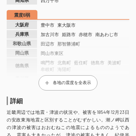
高知県
四万十市
震度6弱
大阪府
豊中市
東大阪市
兵庫県
加古川市
姫路市
赤穂市
南あわじ市
和歌山県
田辺市
那智勝浦町
岡山県
岡山市東区
鳴門市
北島町
藍住町
徳島市
美波町
徳島県
牟岐町
海陽町
香川県
高松市
各地の震度を全表示
香南市
高知市
土佐市
須崎市
黒潮町
高知県
土佐清水市
宿毛市
大月町
詳細
震度5強
近畿周辺では地震・津波の状況や、被害を1854年12月23日
岐阜県
羽島市
の安政東海地震と区別することがむずかしい。潮ノ岬以西
の津波の被害はおおむねこの地震によるもののようであ
三重県
四日市市
松阪市
る。震害も大きかったが、津波の被害も大きく、紀伊半