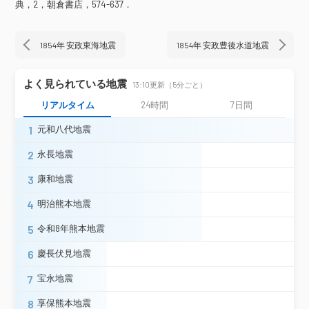
奈良県
典，2，朝倉書店，574-637．
上北山村
橋本市
かつらぎ町
海南市
有田市
和歌山県
1854年 安政東海地震
1854年 安政豊後水道地震
印南町
鳥取県
鳥取市
境港市
よく見られている地震
13:10更新（5分ごと）
島根県
松江市
リアルタイム
24時間
7日間
岡山県
備前市
倉敷市
1
元和八代地震
府中市
三原市
庄原市
三次市
東広島市
広島県
安芸太田町
呉市
熊野町
広島市中区
2
永長地震
廿日市市
3
康和地震
岩国市
萩市
田布施町
光市
下松市
山口県
防府市
山口市
宇部市
4
明治熊本地震
佐那河内村
神山町
美馬市
つるぎ町
徳島県
5
令和8年熊本地震
東みよし町
三好市
勝浦町
上勝町
6
慶長伏見地震
直島町
東かがわ市
さぬき市
香川県
さぬき市・三木町
善通寺市
琴平町
7
宝永地震
観音寺市
8
享保熊本地震
四国中央市
新居浜市
松山市
大洲市