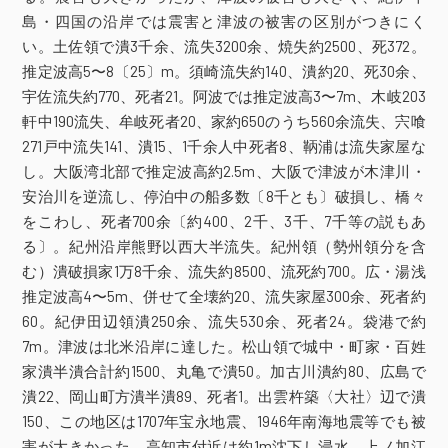
門真市
大阪市西区
大阪市天王寺区
島・四国の沿岸では震害と津波の被害の区別がつきにく
大阪府
羽曳野市
高石市
泉大津市
岸和田市
い。土佐領で潰3千余、流失3200余、焼失約2500、死372。
和泉市
推定波高5〜8〔25〕m。須崎流失約140、潰約20、死30余、
尼崎市
西宮市
明石市
加東市
たつの市
兵庫県
宇佐流失約770、死者21。阿波では推定波高3〜7m、木岐203
洲本市
軒中190流失、牟岐死者20、家約650のうち560余流失、宍喰
和歌山市
湯浅町
広川町
由良町
271戸中流失141、潰15、1千余人中死者8、鞆浦は流失家屋な
和歌山県
日高川町
御坊市
みなべ町
白浜町
し。大阪湾北部で推定波高約2.5m、大阪で津波が木津川・
太地町
古座川町
串本町
安治川を逆流し、停泊中の船多数〔8千とも〕破損し、橋々
島根県
出雲市
をこわし、死者700余〔約400、2千、3千、7千等の説もあ
岡山県
岡山市北区
岡山市南区
笠岡市
る〕。紀州沿岸熊野以西大半流失。紀州領（勢州領分を含
む）潰破損家1万8千余、流失約8500、流死約700。広・湯浅
福山市
尾道市
竹原市
広島市西区
広島県
広島市佐伯区
推定波高4〜5m、併せて全壊約20、流失家屋300余、死者約
60。紀伊田辺領潰250余、流失530余、死者24。袋港で約
徳島県
吉野川市
小松島市
阿南市
那賀町
7m。津波は北米沿岸に達した。松山領で城中・町家・百姓
香川県
小豆島町
坂出市
丸亀市
多度津町
家潰半潰合計約1500、丸亀で潰50。加古川潰約80、広島で
西条市
今治市
松前町
伊予市
宇和島市
潰22、岡山町方潰半潰89、死者1。出雲杵築〈大社〉辺で潰
愛媛県
鬼北町
150、この地区は1707年宝永地震、1946年南海地震等でも被
東洋町
室戸市
奈半利町・田野町
害が大きかった。高知市付近は約1m沈下し浸水、上ノ加江