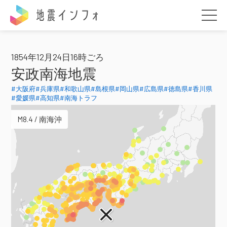
地震インフォ
1854年12月24日16時ごろ
安政南海地震
#大阪府
#兵庫県
#和歌山県
#島根県
#岡山県
#広島県
#徳島県
#香川県
#愛媛県
#高知県
#南海トラフ
M8.4 / 南海沖